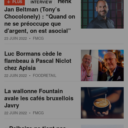
+
Henk
PLUS
INTERVIEW
Jan Beltman (Tony’s
Chocolonely) : “Quand on
ne se préoccupe que
d'argent, on est asocial”
23 JUIN 2022
• FMCG
Luc Bormans cède le
flambeau à Pascal Niclot
chez Aplsia
22 JUIN 2022
• FOODRETAIL
La wallonne Fountain
avale les cafés bruxellois
Javry
22 JUIN 2022
• FMCG