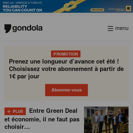
menu
PROMOTION
Prenez une longueur d’avance cet été !
Choisissez votre abonnement à partir de
1€ par jour
Abonnez-vous
N
Gondola
Gondola
+
P
Entre Green Deal
Previous
Page
Page
Page
Page
Current
Page
Page
Page
Page
Next
academy
society
PLUS
e
a
et économie, il ne faut pas
page
page
page
g
w
choisir…
i