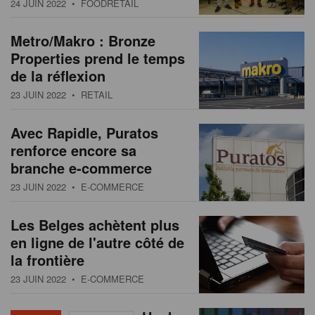
24 JUIN 2022
• FOODRETAIL
s
n
a
Metro/Makro : Bronze
t
Properties prend le temps
i
de la réflexion
o
23 JUIN 2022
• RETAIL
n
Avec Rapidle, Puratos
renforce encore sa
branche e-commerce
23 JUIN 2022
• E-COMMERCE
Les Belges achètent plus
en ligne de l'autre côté de
la frontière
23 JUIN 2022
• E-COMMERCE