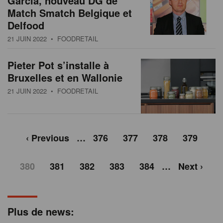
Garcia, nouveau DG de
Match Smatch Belgique et
Delfood
21 JUIN 2022
• FOODRETAIL
Pieter Pot s’installe à
Bruxelles et en Wallonie
21 JUIN 2022
• FOODRETAIL
‹ Previous
…
376
377
378
379
380
381
382
383
384
…
Next ›
Plus de news: