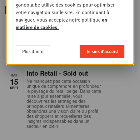
gondola.be utilise des cookies pour optimiser
votre navigation sur le site. En continuant à
naviguer, vous acceptez notre politique
en
matière de cookies
.
Foodservice - Joint
MER
9
business planning
SEPT
Intro to Negotiation: Succes aan de
onderhandelingstafel is geen toeval!
Plus d'info
Je suis d'accord
Into Retail - Sold out
MAR
15
Ne manquez pas cette occasion
unique de comprendre en profondeur
SEPT
le paysage du retail belge. Dans cette
mise à jour essentielle, vous
découvrirez les stratégies des
principaux retailers alimentaires,
obtiendrez une vision claire du profil
des shoppers et recueillerez des
insights indispensables dans un
secteur en plein