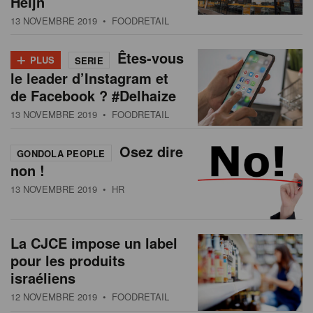
Heijn
s
n
13 NOVEMBRE 2019
• FOODRETAIL
a
t
+
Êtes-vous
PLUS
SERIE
i
le leader d’Instagram et
o
de Facebook ? #Delhaize
n
13 NOVEMBRE 2019
• FOODRETAIL
Osez dire
GONDOLA PEOPLE
non !
13 NOVEMBRE 2019
• HR
La CJCE impose un label
pour les produits
israéliens
12 NOVEMBRE 2019
• FOODRETAIL