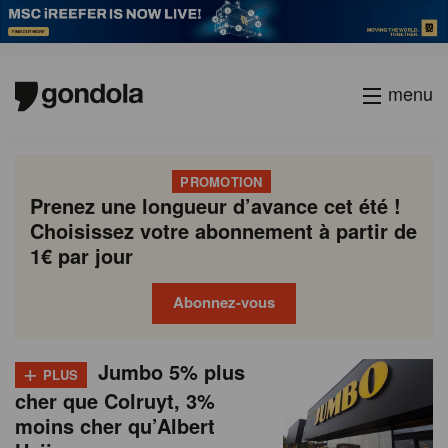
menu
PROMOTION
Prenez une longueur d’avance cet été !
Choisissez votre abonnement à partir de
1€ par jour
Abonnez-vous
N
Gondola
Gondola
+
P
Jumbo 5% plus
Previous
Page
Page
Page
Page
Current
Page
Page
Page
Page
Next
academy
society
PLUS
e
a
cher que Colruyt, 3%
page
page
page
g
w
moins cher qu’Albert
i