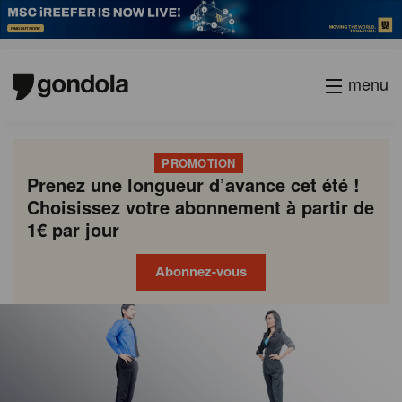
menu
PROMOTION
Prenez une longueur d’avance cet été !
Choisissez votre abonnement à partir de
1€ par jour
Abonnez-vous
Gondola
Gondola
academy
society