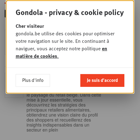
Gondola - privacy & cookie policy
Cher visiteur
Foodservice - Joint
gondola.be utilise des cookies pour optimiser
MER
9
business planning
votre navigation sur le site. En continuant à
naviguer, vous acceptez notre politique
en
SEPT
Intro to Negotiation: Succes aan de
onderhandelingstafel is geen toeval!
matière de cookies
.
Into Retail - Sold out
Plus d'info
Je suis d'accord
MAR
15
Ne manquez pas cette occasion
unique de comprendre en profondeur
SEPT
le paysage du retail belge. Dans cette
mise à jour essentielle, vous
découvrirez les stratégies des
principaux retailers alimentaires,
obtiendrez une vision claire du profil
des shoppers et recueillerez des
insights indispensables dans un
secteur en plein