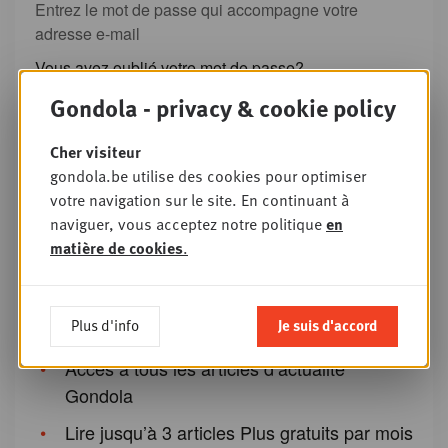
Entrez le mot de passe qui accompagne votre
adresse e-mail
Vous avez oublié votre mot de passe?
Gondola - privacy & cookie policy
Ou s'enregistrer
Cher visiteur
gondola.be utilise des cookies pour optimiser
Pourquoi créer un compte Gondola ?
votre navigation sur le site. En continuant à
naviguer, vous acceptez notre politique
en
L’inscription nous permet d’adapter nos
matière de cookies
.
contenus à nos lecteurs. En quelques clics
seulement, vous pouvez profiter de tous les
avantages :
Plus d'info
Je suis d'accord
Accès à tous les articles d’actualité
Gondola
Lire jusqu’à 3 articles Plus gratuits par mois