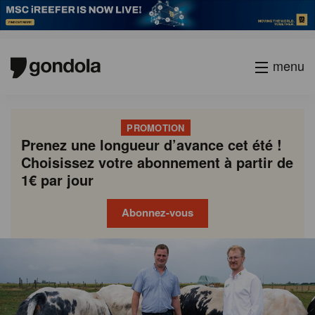
menu
PROMOTION
Prenez une longueur d’avance cet été !
Choisissez votre abonnement à partir de
1€ par jour
Abonnez-vous
Gondola
Gondola
academy
society