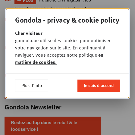
PLUS
franchisés veulent reprendre la main
+
Gondola - privacy & cookie policy
Paiement électronique : ces
PLUS
10 mutations qu’aucun commerçant ne
Cher visiteur
peut ignorer
gondola.be utilise des cookies pour optimiser
votre navigation sur le site. En continuant à
René van der Zel (XXL Nutrition) : “La
naviguer, vous acceptez notre politique
en
politique actuelle aux Pays-Bas n’est pas
matière de cookies
.
favorable aux entrepreneurs”
+
Les brumisateurs : gadget ou
PLUS
levier de rentabilité ?
Plus d'info
Je suis d'accord
Gondola Newsletter
Restez au top dans le retail & le
foodservice !