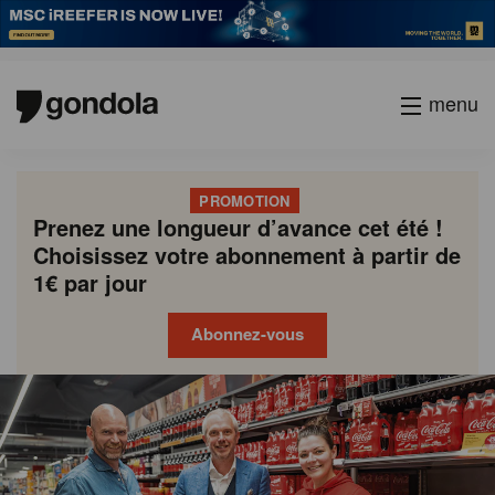
menu
PROMOTION
Prenez une longueur d’avance cet été !
Choisissez votre abonnement à partir de
1€ par jour
Abonnez-vous
Gondola
Gondola
academy
society