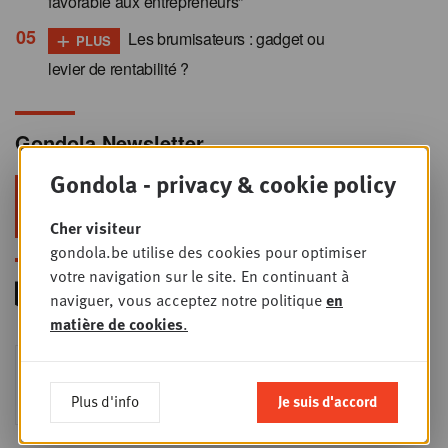
favorable aux entrepreneurs”
+
Les brumisateurs : gadget ou
PLUS
levier de rentabilité ?
Gondola Newsletter
Gondola - privacy & cookie policy
Restez au top dans le retail & le
foodservice !
Cher visiteur
gondola.be utilise des cookies pour optimiser
votre navigation sur le site. En continuant à
naviguer, vous acceptez notre politique
en
matière de cookies
.
Foodservice - Joint
MER
9
business planning
Plus d'info
Je suis d'accord
SEPT
Intro to Negotiation: Succes aan de
onderhandelingstafel is geen toeval!