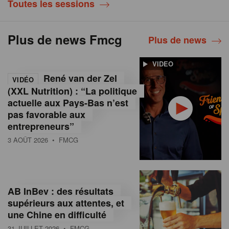
Toutes les sessions
Plus de news Fmcg
Plus de news
VIDEO
René van der Zel
VIDÉO
(XXL Nutrition) : “La politique
actuelle aux Pays-Bas n’est
pas favorable aux
entrepreneurs”
3 AOÛT 2026
• FMCG
AB InBev : des résultats
supérieurs aux attentes, et
une Chine en difficulté
31 JUILLET 2026
• FMCG