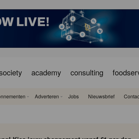
society
academy
consulting
foodser
onnementen
Adverteren
Jobs
Nieuwsbrief
Contac