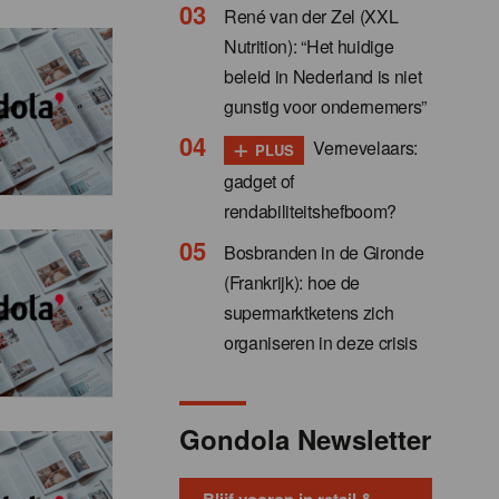
René van der Zel (XXL
Nutrition): “Het huidige
beleid in Nederland is niet
gunstig voor ondernemers”
+
Vernevelaars:
PLUS
gadget of
rendabiliteitshefboom?
Bosbranden in de Gironde
(Frankrijk): hoe de
supermarktketens zich
organiseren in deze crisis
Gondola Newsletter