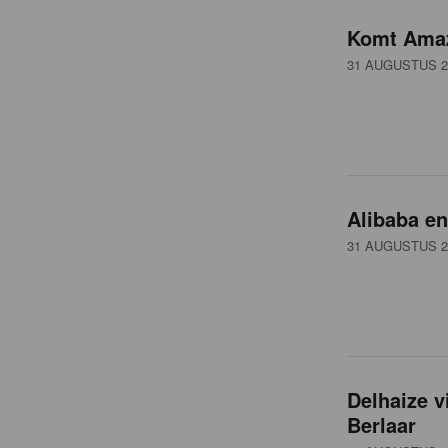
o
Komt Amaz
v
31 AUGUSTUS 2
e
r
Alibaba e
z
31 AUGUSTUS 2
i
c
Delhaize v
h
Berlaar