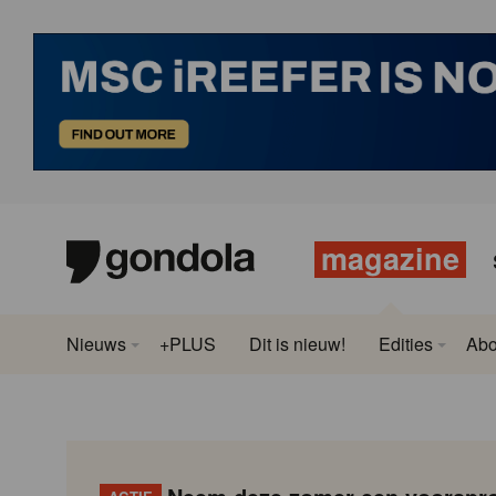
magazine
Nieuws
+PLUS
Dit is nieuw!
Edities
Ab