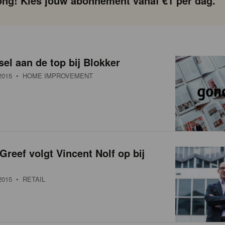
ng! Kies jouw abonnement vanaf €1 per dag.
sel aan de top bij Blokker
2015
• HOME IMPROVEMENT
Greef volgt Vincent Nolf op bij
2015
• RETAIL