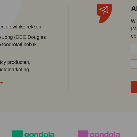
A
Wi
ert de winkelrekken
(M
op
de Jong (CEO Douglas
 foodretail heb ik
icy producten,
ieldmarketing ...