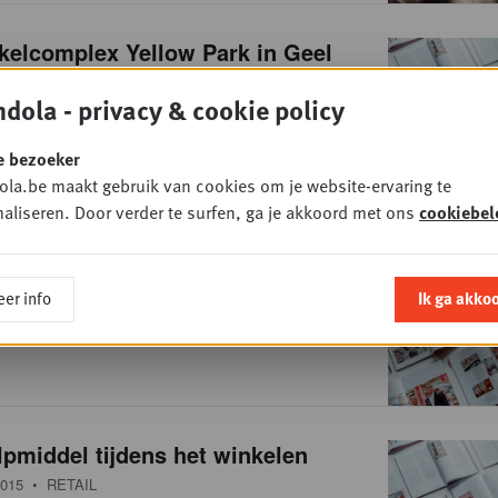
kelcomplex Yellow Park in Geel
015
• NON FOOD
dola - privacy & cookie policy
e bezoeker
la.be maakt gebruik van cookies om je website-ervaring te
aliseren. Door verder te surfen, ga je akkoord met ons
cookiebel
ntwikkelt eigen persoonlijke
'M'
er info
Ik ga akko
015
• RETAIL
pmiddel tijdens het winkelen
015
• RETAIL