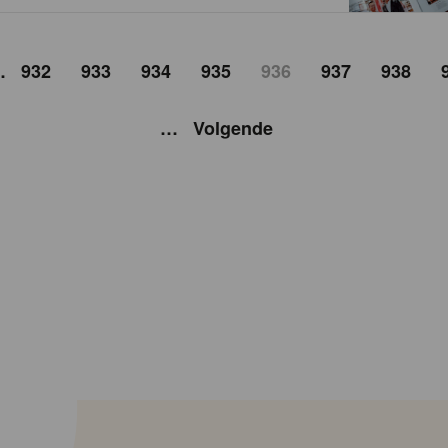
…
932
933
934
935
936
937
938
…
Volgende