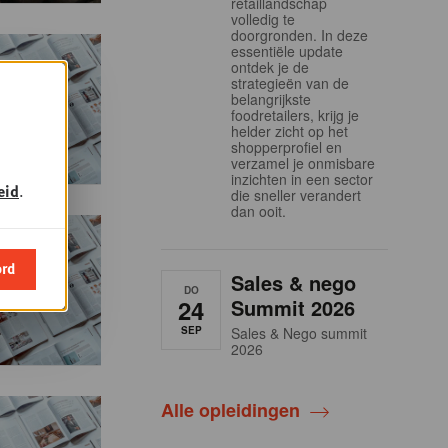
retaillandschap
volledig te
doorgronden. In deze
essentiële update
ontdek je de
strategieën van de
belangrijkste
foodretailers, krijg je
helder zicht op het
shopperprofiel en
verzamel je onmisbare
inzichten in een sector
eid
.
die sneller verandert
dan ooit.
ord
Sales & nego
DO
24
Summit 2026
SEP
Sales & Nego summit
2026
Alle opleidingen