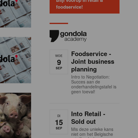
Blijf voorop in retail &
foodservice!
Foodservice -
WOE
9
Joint business
planning
SEP
Intro to Negotiation:
Succes aan de
onderhandelingstafel is
geen toeval!
Into Retail -
DI
15
Sold out
SEP
Mis deze unieke kans
niet om het Belgische