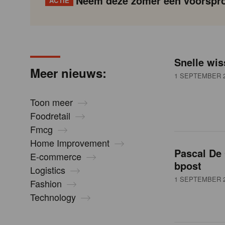
Neem deze zomer een voorspro
ACTIE
N
Gondola
Gondola
academy
society
i
Snelle wis
P
Vorige
Page
Page
Page
Page
Current
Page
Page
Page
Page
Volgende
Meer nieuws:
a
page
1 SEPTEMBER 
g
e
i
Toon meer
n
Foodretail
u
a
Fmcg
t
Home Improvement
i
Pascal De 
w
E-commerce
o
bpost
Logistics
n
1 SEPTEMBER 
Fashion
s
Technology