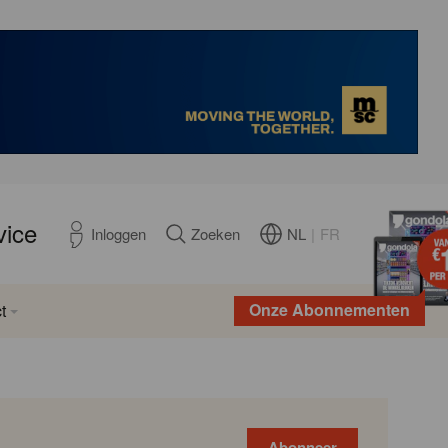
vice
NL
|
FR
Inloggen
Zoeken
Onze Abonnementen
t
Abonneer