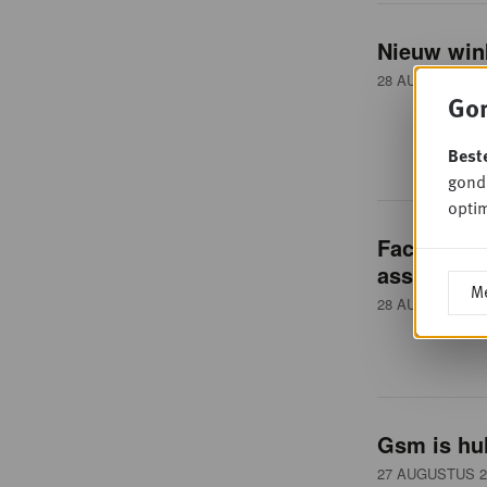
Nieuw win
28 AUGUSTUS 2
Gon
Best
gondo
optim
Facebook o
assistent 
Me
28 AUGUSTUS 2
Gsm is hul
27 AUGUSTUS 2