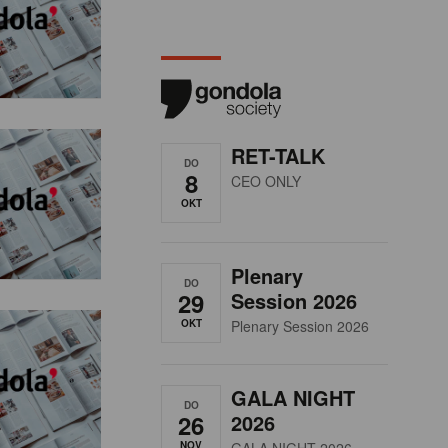
RET-TALK
DO
8
CEO ONLY
OKT
Plenary
DO
29
Session 2026
OKT
Plenary Session 2026
GALA NIGHT
DO
26
2026
NOV