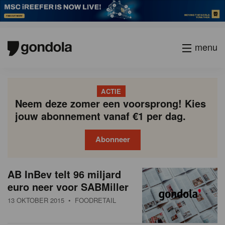
menu
ACTIE
Neem deze zomer een voorsprong! Kies
jouw abonnement vanaf €1 per dag.
Abonneer
N
Gondola
Gondola
AB InBev telt 96 miljard
P
Vorige
Page
Page
Page
Page
Current
Page
Page
Page
Page
Volgende
academy
society
i
euro neer voor SABMiller
a
page
g
e
13 OKTOBER 2015
• FOODRETAIL
i
u
n