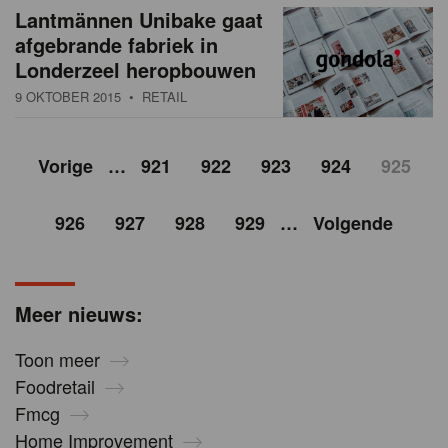
Lantmännen Unibake gaat
afgebrande fabriek in
Londerzeel heropbouwen
9 OKTOBER 2015
• RETAIL
Vorige
…
921
922
923
924
925
926
927
928
929
…
Volgende
Meer nieuws:
Toon meer
Foodretail
Fmcg
Home Improvement