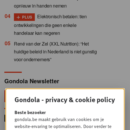
opnieuw in handen nemen
+
Elektronisch betalen: tien
PLUS
ontwikkelingen die geen enkele
handelaar kan negeren
René van der Zel (XXL Nutrition): “Het
huidige beleid in Nederland is niet gunstig
voor ondernemers”
Gondola Newsletter
Blijf voorop in retail & foodservice!
Gondola - privacy & cookie policy
Beste bezoeker
gondola.be maakt gebruik van cookies om je
website-ervaring te optimaliseren. Door verder te