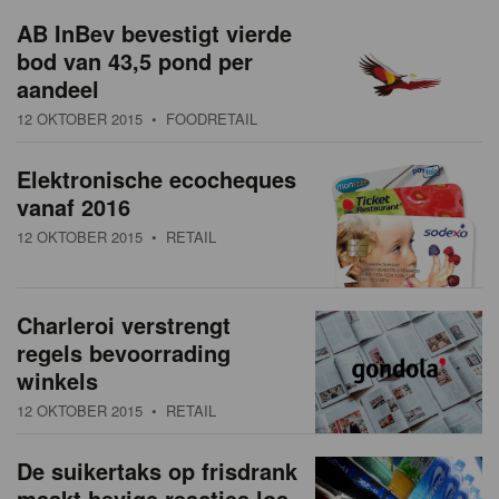
a
w
AB InBev bevestigt vierde
t
bod van 43,5 pond per
s
i
aandeel
o
o
12 OKTOBER 2015
• FOODRETAIL
n
v
Elektronische ecocheques
e
vanaf 2016
r
12 OKTOBER 2015
• RETAIL
z
i
Charleroi verstrengt
regels bevoorrading
c
winkels
h
12 OKTOBER 2015
• RETAIL
t
De suikertaks op frisdrank
maakt hevige reacties los