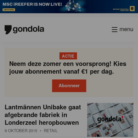
menu
ACTIE
Neem deze zomer een voorsprong! Kies
jouw abonnement vanaf €1 per dag.
Abonneer
N
Gondola
Gondola
Lantmännen Unibake gaat
P
Vorige
Page
Page
Page
Page
Current
Page
Page
Page
Page
Volgende
academy
society
i
afgebrande fabriek in
a
page
Londerzeel heropbouwen
g
e
i
9 OKTOBER 2015
• RETAIL
u
n