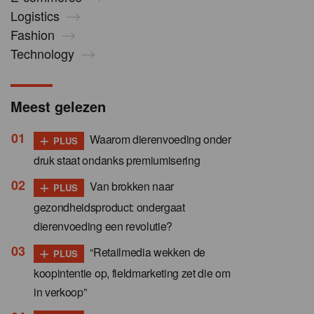
Logistics
Fashion
Technology
Meest gelezen
+
Waarom dierenvoeding onder
PLUS
druk staat ondanks premiumisering
+
Van brokken naar
PLUS
gezondheidsproduct: ondergaat
dierenvoeding een revolutie?
+
“Retailmedia wekken de
PLUS
koopintentie op, fieldmarketing zet die om
in verkoop”