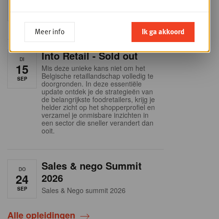
9
business planning
SEP
Intro to Negotiation: Succes aan de
onderhandelingstafel is geen toeval!
Meer info
Ik ga akkoord
Into Retail - Sold out
DI
15
Mis deze unieke kans niet om het
Belgische retaillandschap volledig te
SEP
doorgronden. In deze essentiële
update ontdek je de strategieën van
de belangrijkste foodretailers, krijg je
helder zicht op het shopperprofiel en
verzamel je onmisbare inzichten in
een sector die sneller verandert dan
ooit.
Sales & nego Summit
DO
24
2026
SEP
Sales & Nego summit 2026
Alle opleidingen