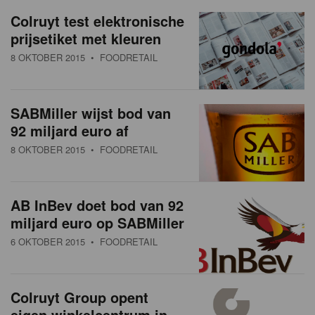
a
w
Colruyt test elektronische
t
prijsetiket met kleuren
s
i
8 OKTOBER 2015
• FOODRETAIL
o
o
n
v
SABMiller wijst bod van
e
92 miljard euro af
r
8 OKTOBER 2015
• FOODRETAIL
z
i
AB InBev doet bod van 92
miljard euro op SABMiller
c
6 OKTOBER 2015
• FOODRETAIL
h
t
Colruyt Group opent
eigen winkelcentrum in