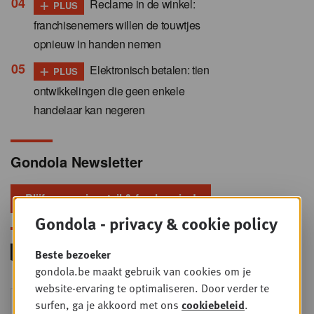
+
Reclame in de winkel:
PLUS
franchisenemers willen de touwtjes
opnieuw in handen nemen
+
Elektronisch betalen: tien
PLUS
ontwikkelingen die geen enkele
handelaar kan negeren
Gondola Newsletter
Blijf voorop in retail & foodservice!
Gondola - privacy & cookie policy
Beste bezoeker
gondola.be maakt gebruik van cookies om je
website-ervaring te optimaliseren. Door verder te
Foodservice - Joint
surfen, ga je akkoord met ons
cookiebeleid
.
WOE