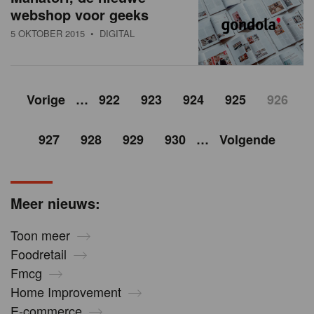
webshop voor geeks
5 OKTOBER 2015
• DIGITAL
Vorige
…
922
923
924
925
926
927
928
929
930
…
Volgende
Meer nieuws:
Toon meer
Foodretail
Fmcg
Home Improvement
E-commerce