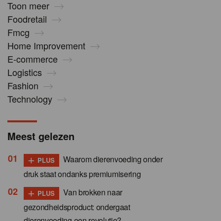
Toon meer
Foodretail
Fmcg
Home Improvement
E-commerce
Logistics
Fashion
Technology
Meest gelezen
+
Waarom dierenvoeding onder
PLUS
druk staat ondanks premiumisering
+
Van brokken naar
PLUS
gezondheidsproduct: ondergaat
dierenvoeding een revolutie?