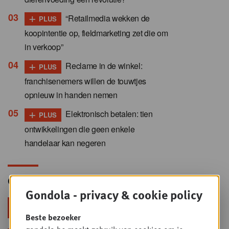
+
“Retailmedia wekken de
PLUS
koopintentie op, fieldmarketing zet die om
in verkoop”
+
Reclame in de winkel:
PLUS
franchisenemers willen de touwtjes
opnieuw in handen nemen
+
Elektronisch betalen: tien
PLUS
ontwikkelingen die geen enkele
handelaar kan negeren
Gondola Newsletter
Gondola - privacy & cookie policy
Blijf voorop in retail & foodservice!
Beste bezoeker