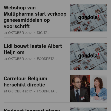
a
w
Webshop van
t
Multipharma start verkoop
s
i
geneesmiddelen op
o
o
voorschrift
n
v
24 OKTOBER 2017
• DIGITAL
e
Lidl bouwt laatste Albert
Heijn om
r
24 OKTOBER 2017
• FOODRETAIL
z
i
Carrefour Belgium
c
herschikt directie
h
24 OKTOBER 2017
• FOODRETAIL
t
Kruidvat lanceert nieuw