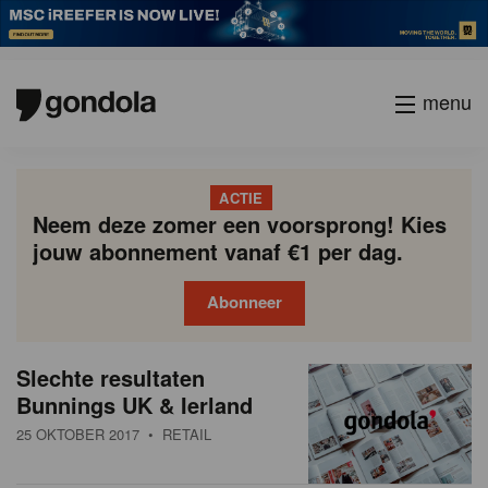
menu
ACTIE
Neem deze zomer een voorsprong! Kies
jouw abonnement vanaf €1 per dag.
Abonneer
N
Gondola
Gondola
Slechte resultaten
P
Vorige
Page
Page
Page
Page
Current
Page
Page
Page
Page
Volgende
academy
society
i
Bunnings UK & Ierland
a
page
g
e
25 OKTOBER 2017
• RETAIL
i
u
n