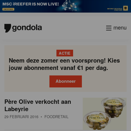
menu
ACTIE
Neem deze zomer een voorsprong! Kies
jouw abonnement vanaf €1 per dag.
Abonneer
N
Gondola
Gondola
Père Olive verkocht aan
P
Vorige
Page
Page
Page
Page
Current
Page
Page
Page
Page
Volgende
academy
society
i
Labeyrie
a
page
g
e
29 FEBRUARI 2016
• FOODRETAIL
i
u
n