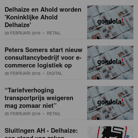
a
w
Delhaize en Ahold worden
t
'Koninklijke Ahold
s
i
Delhaize'
o
o
29 FEBRUARI 2016
• RETAIL
n
v
Peters Somers start nieuw
e
consultancybedrijf voor e-
r
commerce logistiek op
26 FEBRUARI 2016
• DIGITAL
z
i
“Tariefverhoging
transportprijs weigeren
c
mag zomaar niet”
h
25 FEBRUARI 2016
• RETAIL
t
Sluitingen AH - Delhaize:
een stand van zaken