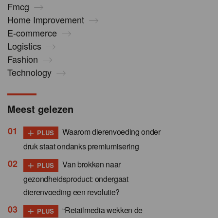
Fmcg
Home Improvement
E-commerce
Logistics
Fashion
Technology
Meest gelezen
+
Waarom dierenvoeding onder
PLUS
druk staat ondanks premiumisering
+
Van brokken naar
PLUS
gezondheidsproduct: ondergaat
dierenvoeding een revolutie?
+
“Retailmedia wekken de
PLUS