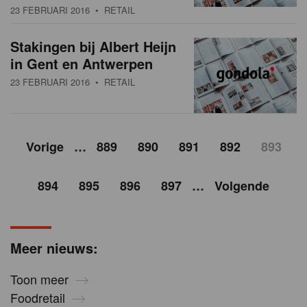
23 FEBRUARI 2016
• RETAIL
Stakingen bij Albert Heijn
in Gent en Antwerpen
23 FEBRUARI 2016
• RETAIL
Vorige
…
889
890
891
892
893
894
895
896
897
…
Volgende
Meer nieuws:
Toon meer
Foodretail