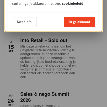
surfen, ga je akkoord met ons
cookiebeleid
.
Foodservice - Joint
WOE
9
business planning
SEP
Intro to Negotiation: Succes aan de
Meer info
Ik ga akkoord
onderhandelingstafel is geen toeval!
Into Retail - Sold out
DI
15
Mis deze unieke kans niet om het
Belgische retaillandschap volledig te
SEP
doorgronden. In deze essentiële
update ontdek je de strategieën van
de belangrijkste foodretailers, krijg je
helder zicht op het shopperprofiel en
verzamel je onmisbare inzichten in
een sector die sneller verandert dan
ooit.
Sales & nego Summit
DO
24
2026
SEP
Sales & Nego summit 2026