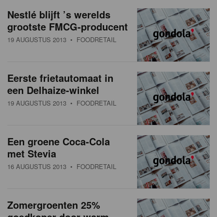
a
w
Nestlé blijft ’s werelds
t
grootste FMCG-producent
s
i
19 AUGUSTUS 2013
• FOODRETAIL
o
o
n
v
Eerste frietautomaat in
e
een Delhaize-winkel
r
19 AUGUSTUS 2013
• FOODRETAIL
z
i
Een groene Coca-Cola
met Stevia
c
16 AUGUSTUS 2013
• FOODRETAIL
h
t
Zomergroenten 25%
goedkoper door warm