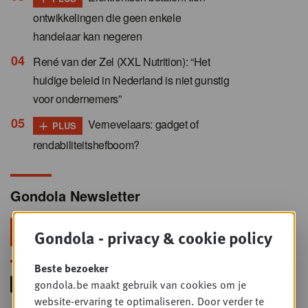
ontwikkelingen die geen enkele
handelaar kan negeren
René van der Zel (XXL Nutrition): “Het
huidige beleid in Nederland is niet gunstig
voor ondernemers”
+
Vernevelaars: gadget of
PLUS
rendabiliteitshefboom?
Gondola Newsletter
Blijf voorop in retail & foodservice!
Gondola - privacy & cookie policy
Beste bezoeker
gondola.be maakt gebruik van cookies om je
website-ervaring te optimaliseren. Door verder te