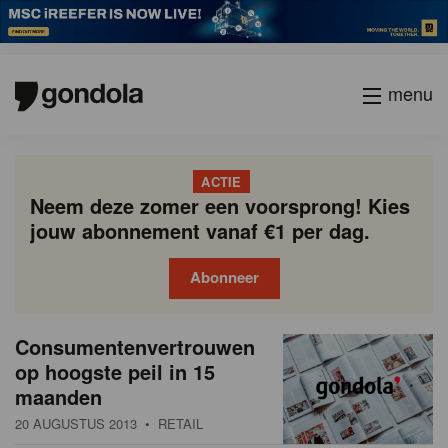
menu
ACTIE
Neem deze zomer een voorsprong! Kies
jouw abonnement vanaf €1 per dag.
Abonneer
N
Gondola
Gondola
Consumentenvertrouwen
P
Vorige
Page
Page
Page
Page
Current
Page
Page
Page
Page
Volgende
academy
society
i
op hoogste peil in 15
a
page
maanden
g
e
i
20 AUGUSTUS 2013
• RETAIL
u
n