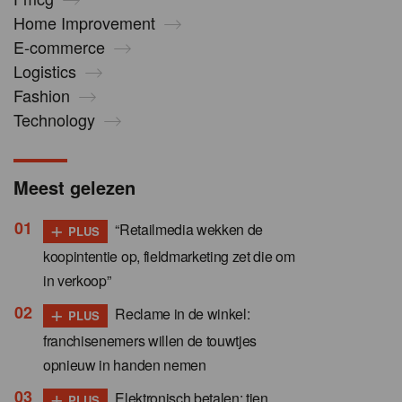
Home Improvement
E-commerce
Logistics
Fashion
Technology
Meest gelezen
+
“Retailmedia wekken de
PLUS
koopintentie op, fieldmarketing zet die om
in verkoop”
+
Reclame in de winkel:
PLUS
franchisenemers willen de touwtjes
opnieuw in handen nemen
+
Elektronisch betalen: tien
PLUS