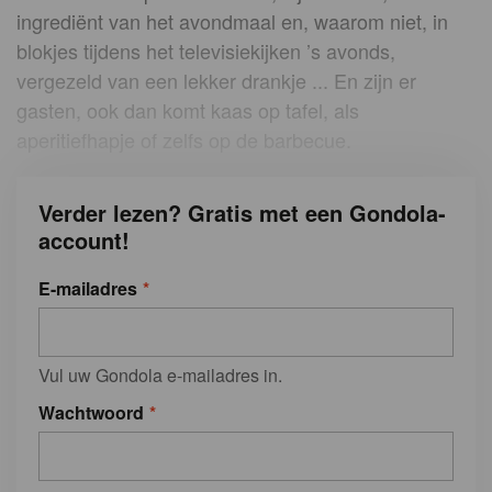
ingrediënt van het avondmaal en, waarom niet, in
blokjes tijdens het televisiekijken ’s avonds,
vergezeld van een lekker drankje ... En zijn er
gasten, ook dan komt kaas op tafel, als
aperitiefhapje of zelfs op de barbecue.
Verder lezen? Gratis met een Gondola-
account!
E-mailadres
Vul uw Gondola e-mailadres in.
Wachtwoord