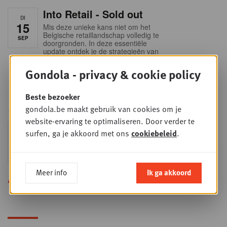
Into Retail - Sold out
DI
15
Mis deze unieke kans niet om het
Belgische retaillandschap volledig te
SEP
doorgronden. In deze essentiële
update ontdek je de strategieën van
de belangrijkste foodretailers, krijg je
helder zicht op het shopperprofiel en
Gondola - privacy & cookie policy
verzamel je onmisbare inzichten in
een sector die sneller verandert dan
ooit.
Beste bezoeker
gondola.be maakt gebruik van cookies om je
website-ervaring te optimaliseren. Door verder te
Sales & nego Summit
surfen, ga je akkoord met ons
cookiebeleid
.
DO
24
2026
SEP
Sales & Nego summit 2026
Meer info
Ik ga akkoord
Alle opleidingen