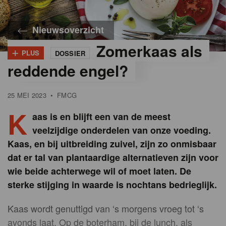
Nieuwsoverzicht
Zomerkaas als
+
PLUS
DOSSIER
©
iStock
reddende engel?
25 MEI 2023
•
FMCG
K
aas is en blijft een van de meest
veelzijdige onderdelen van onze voeding.
Kaas, en bij uitbreiding zuivel, zijn zo onmisbaar
dat er tal van plantaardige alternatieven zijn voor
wie beide achterwege wil of moet laten. De
sterke stijging in waarde is nochtans bedrieglijk.
Kaas wordt genuttigd van ‘s morgens vroeg tot ‘s
avonds laat. Op de boterham, bij de lunch, als