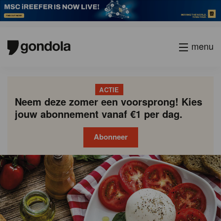
menu
ACTIE
Neem deze zomer een voorsprong! Kies
jouw abonnement vanaf €1 per dag.
Abonneer
Gondola
Gondola
academy
society