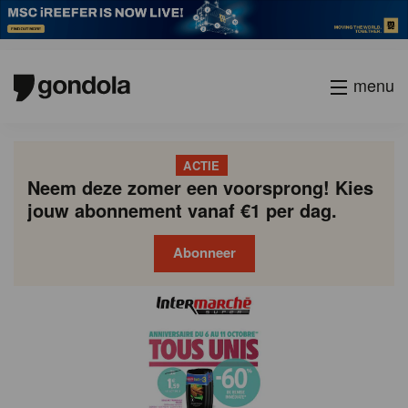
menu
ACTIE
Neem deze zomer een voorsprong! Kies
jouw abonnement vanaf €1 per dag.
Abonneer
Gondola
Gondola
academy
society