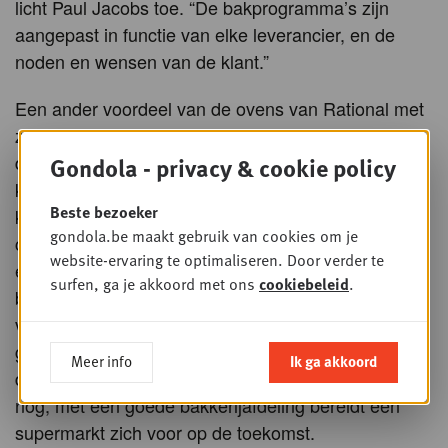
licht Paul Jacobs toe. “De bakprogramma’s zijn
aangepast in functie van elke leverancier, en de
noden en wensen van de klant.”
Een ander voordeel van de ovens van Rational met
zelfreinigende functie is dat sommige supermarkten
dezelfde oven gebruiken voor het braden van
Gondola - privacy & cookie policy
kippen of voor versbereide maaltijden. “Zeker voor
Beste bezoeker
kleinere supermarkten is dit een interessante
gondola.be maakt gebruik van cookies om je
combinatie”, zegt Paul. “Er is de tijdswinst en
website-ervaring te optimaliseren. Door verder te
efficiëntie door het combineren van verschillende
surfen, ga je akkoord met ons
cookiebeleid
.
bakprocessen, er is het lager energiegebruik en het
volautomatisch reinigingssysteem. Er is dus een
groot terugverdieneffect.” En het mag duidelijk zijn:
Meer info
Ik ga akkoord
de daling van het aantal warme bakkers versnelt
nog, met een goede bakkerijafdeling bereidt een
supermarkt zich voor op de toekomst.