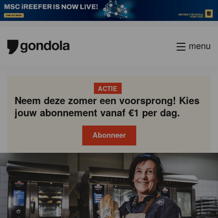
menu
ACTIE
Neem deze zomer een voorsprong! Kies
jouw abonnement vanaf €1 per dag.
Abonneer
Gondola
Gondola
academy
society