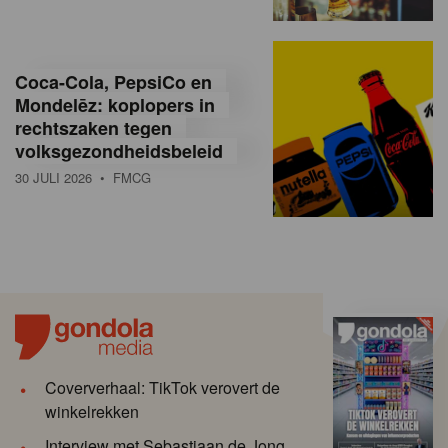
Coca-Cola, PepsiCo en
Mondelēz: koplopers in
rechtszaken tegen
volksgezondheidsbeleid
30 JULI 2026
• FMCG
Coververhaal: TikTok verovert de
winkelrekken
Interview met Sebastiaan de Jong