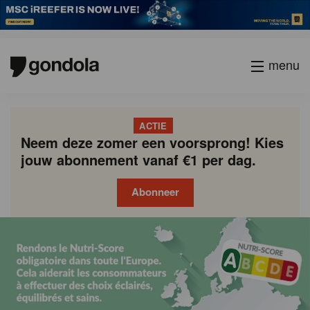
menu
ACTIE
Neem deze zomer een voorsprong! Kies
jouw abonnement vanaf €1 per dag.
Abonneer
Gondola
Gondola
academy
society