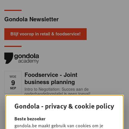
Gondola Newsletter
Blijf voorop in retail & foodservice!
Foodservice - Joint
WOE
9
business planning
SEP
Intro to Negotiation: Succes aan de
onderhandelingstafel is geen toeval!
Gondola - privacy & cookie policy
Into Retail - Sold out
DI
Beste bezoeker
15
Mis deze unieke kans niet om het
gondola.be maakt gebruik van cookies om je
Belgische retaillandschap volledig te
SEP