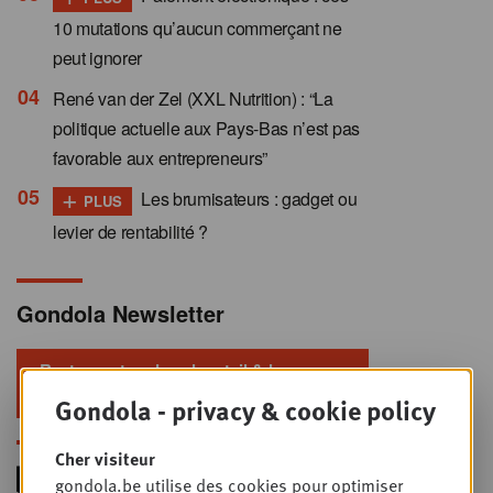
10 mutations qu’aucun commerçant ne
peut ignorer
René van der Zel (XXL Nutrition) : “La
politique actuelle aux Pays-Bas n’est pas
favorable aux entrepreneurs”
+
Les brumisateurs : gadget ou
PLUS
levier de rentabilité ?
Gondola Newsletter
Restez au top dans le retail & le
foodservice !
Gondola - privacy & cookie policy
Cher visiteur
gondola.be utilise des cookies pour optimiser