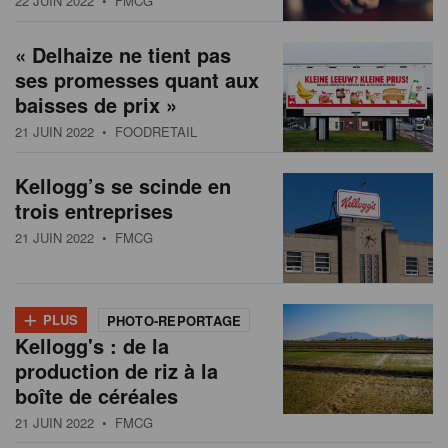
22 JUIN 2022
• FMCG
s
n
a
« Delhaize ne tient pas
t
ses promesses quant aux
i
baisses de prix »
o
21 JUIN 2022
• FOODRETAIL
n
Kellogg’s se scinde en
trois entreprises
21 JUIN 2022
• FMCG
+
PLUS
PHOTO-REPORTAGE
Kellogg's : de la
production de riz à la
boîte de céréales
21 JUIN 2022
• FMCG