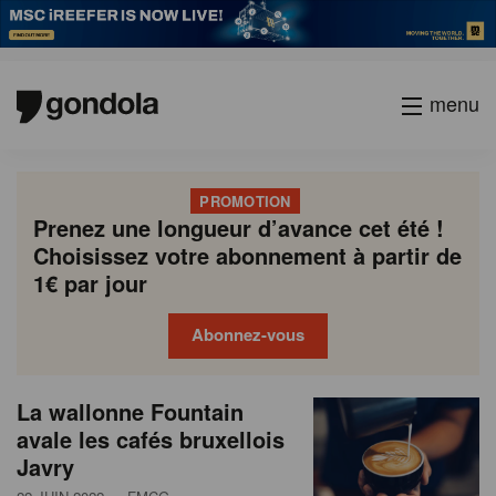
menu
PROMOTION
Prenez une longueur d’avance cet été !
Choisissez votre abonnement à partir de
1€ par jour
Abonnez-vous
N
Gondola
Gondola
La wallonne Fountain
P
Previous
Page
Page
Page
Page
Current
Page
Page
Page
Page
Next
academy
society
e
avale les cafés bruxellois
a
page
page
page
Javry
g
w
i