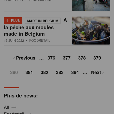
+
A
PLUS
MADE IN BELGIUM
la pêche aux moules
made in Belgium
16 JUIN 2022
• FOODRETAIL
‹ Previous
…
376
377
378
379
380
381
382
383
384
…
Next ›
Plus de news:
All
Foodretail