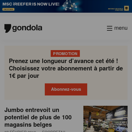
menu
PROMOTION
Prenez une longueur d’avance cet été !
Choisissez votre abonnement à partir de
1€ par jour
Abonnez-vous
N
Gondola
Gondola
Jumbo entrevoit un
P
Previous
Page
Page
Page
Page
Current
Page
Page
Page
Page
Next
academy
society
e
potentiel de plus de 100
a
page
page
page
magasins belges
g
w
i