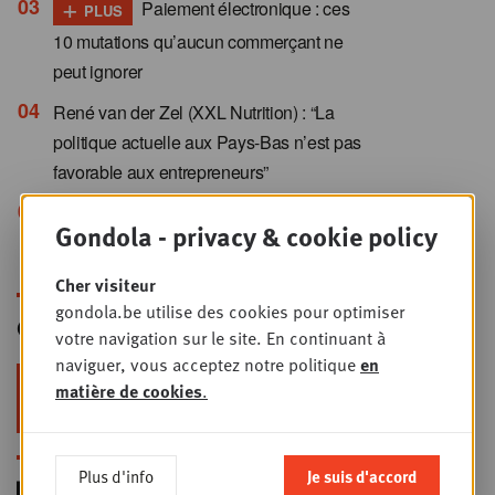
+
Paiement électronique : ces
PLUS
10 mutations qu’aucun commerçant ne
peut ignorer
René van der Zel (XXL Nutrition) : “La
politique actuelle aux Pays-Bas n’est pas
favorable aux entrepreneurs”
+
Les brumisateurs : gadget ou
PLUS
Gondola - privacy & cookie policy
levier de rentabilité ?
Cher visiteur
gondola.be utilise des cookies pour optimiser
Gondola Newsletter
votre navigation sur le site. En continuant à
naviguer, vous acceptez notre politique
en
Restez au top dans le retail & le
matière de cookies
.
foodservice !
Plus d'info
Je suis d'accord