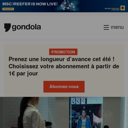
menu
PROMOTION
Prenez une longueur d’avance cet été !
Choisissez votre abonnement à partir de
1€ par jour
Abonnez-vous
Gondola
Gondola
academy
society