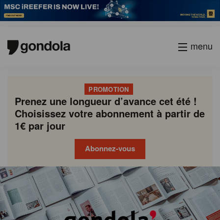
menu
PROMOTION
Prenez une longueur d’avance cet été !
Choisissez votre abonnement à partir de
1€ par jour
Abonnez-vous
Gondola
Gondola
academy
society