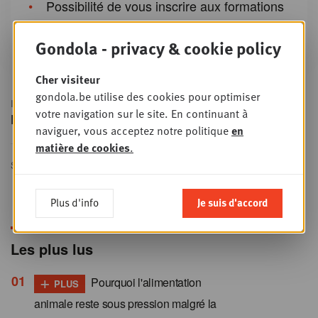
Possibilité de vous inscrire aux formations
de Gondola Academy et aux événements
de Gondola Society
Gondola - privacy & cookie policy
Cher visiteur
gondola.be utilise des cookies pour optimiser
IN THIS ARTICLE
votre navigation sur le site. En continuant à
Digital
naviguer, vous acceptez notre politique
en
matière de cookies
.
SHARE THIS ARTICLE
Plus d'info
Je suis d'accord
Les plus lus
+
Pourquoi l'alimentation
PLUS
animale reste sous pression malgré la