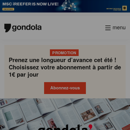
menu
PROMOTION
Prenez une longueur d’avance cet été !
Choisissez votre abonnement à partir de
1€ par jour
Abonnez-vous
Gondola
Gondola
academy
society