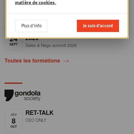
matière de cookies
.
insights indispensables dans un
secteur en plein
Plus d'info
Je suis d'accord
Sales & nego Summit
JEU
24
2026
SEPT
Sales & Nego summit 2026
Toutes les formations
RET-TALK
JEU
8
CEO ONLY
OCT