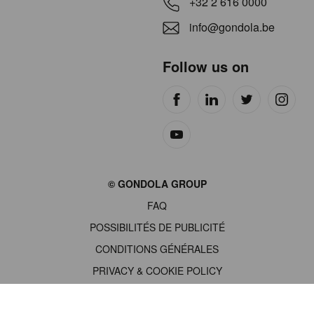
+32 2 616 0000
info@gondola.be
Follow us on
Site
© GONDOLA GROUP
by
FAQ
wieni
POSSIBILITÉS DE PUBLICITÉ
CONDITIONS GÉNÉRALES
PRIVACY & COOKIE POLICY