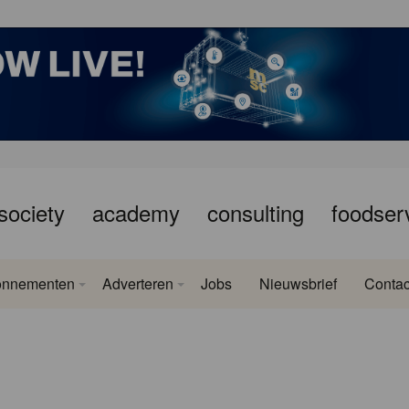
society
academy
consulting
foodser
onnementen
Adverteren
Jobs
Nieuwsbrief
Contac