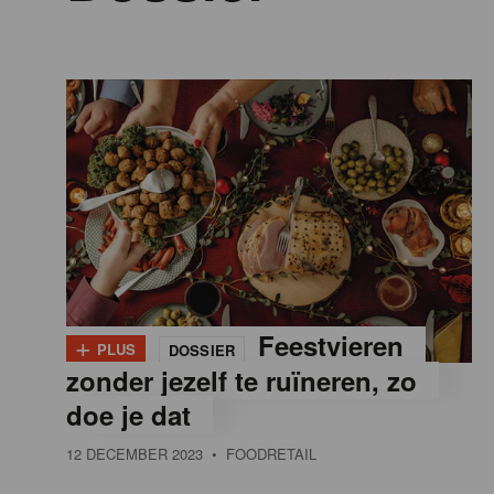
n
a
t
i
o
n
+
Feestvieren
PLUS
DOSSIER
zonder jezelf te ruïneren, zo
doe je dat
12 DECEMBER 2023
• FOODRETAIL