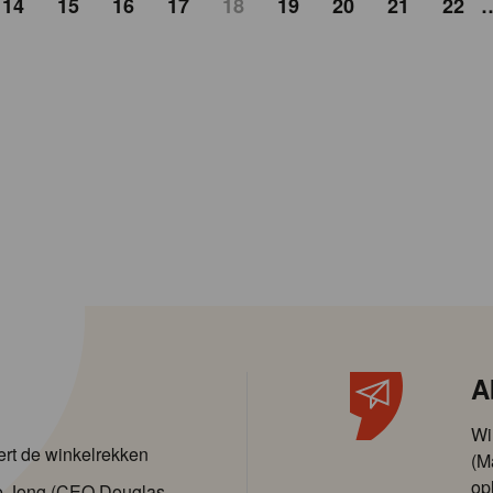
14
15
16
17
18
19
20
21
22
A
Wi
ert de winkelrekken
(M
op
de Jong (CEO Douglas