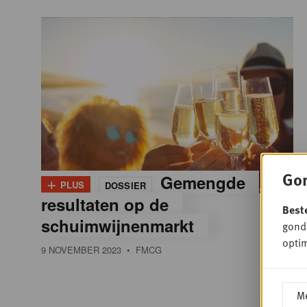
Gon
+
Gemengde
PLUS
DOSSIER
resultaten op de
Best
schuimwijnenmarkt
gondo
optim
9 NOVEMBER 2023
• FMCG
Me