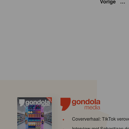
Vorige
…
Coververhaal: TikTok verov
Interview met Sebastiaan 