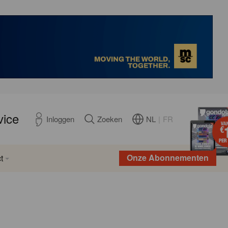
vice
NL
|
FR
Inloggen
Zoeken
Onze Abonnementen
t