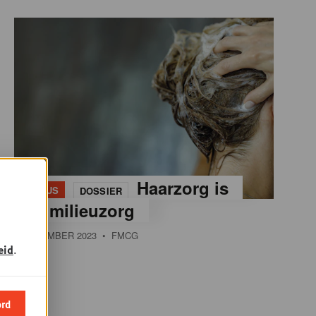
+
Haarzorg is
PLUS
DOSSIER
ook milieuzorg
2 NOVEMBER 2023
• FMCG
eid
.
ord