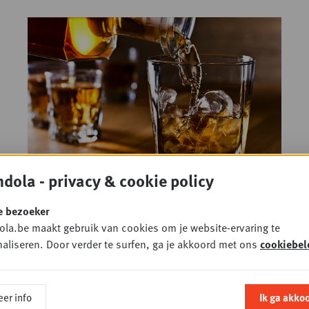
dola - privacy & cookie policy
+
PLUS
DOSSIER
Sterkedranken hebben de
e bezoeker
feestdagen nodig om
la.be maakt gebruik van cookies om je website-ervaring te
aliseren. Door verder te surfen, ga je akkoord met ons
cookiebel
energie te tanken
7 NOVEMBER 2023
• FMCG
er info
Ik ga akko