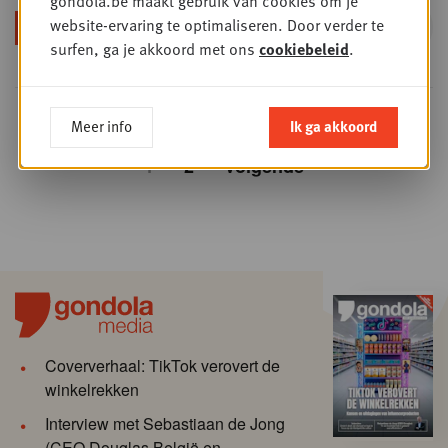
gondola.be maakt gebruik van cookies om je
Jan Pelgrims
website-ervaring te optimaliseren. Door verder te
ALGEMEEN DIRECTEUR BIJ ALVO
surfen, ga je akkoord met ons
cookiebeleid
.
Meer info
Ik ga akkoord
1
2
Volgende
Coververhaal: TikTok verovert de
winkelrekken
Interview met Sebastiaan de Jong
(CEO Douglas België en