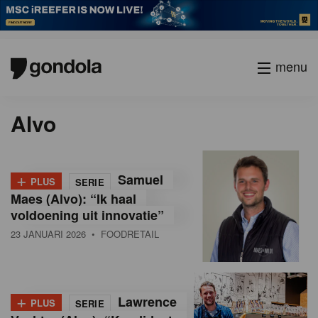
menu
P
Current
Page
Volgende
Alvo
a
page
g
i
n
+
Samuel
PLUS
SERIE
a
Maes (Alvo): “Ik haal
t
voldoening uit innovatie”
i
23 JANUARI 2026
• FOODRETAIL
o
n
+
Lawrence
PLUS
SERIE