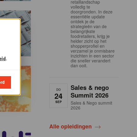
retaillandschap
volledig te
doorgronden. In deze
essentiële update
ontdek je de
strategieën van de
belangrijkste
foodretailers, krijg je
helder zicht op het
shopperprofiel en
verzamel je onmisbare
inzichten in een sector
eid
.
die sneller verandert
dan ooit.
ord
Sales & nego
DO
24
Summit 2026
SEP
Sales & Nego summit
2026
Alle opleidingen