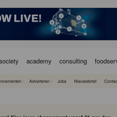
society
academy
consulting
foodser
onnementen
Adverteren
Jobs
Nieuwsbrief
Contac