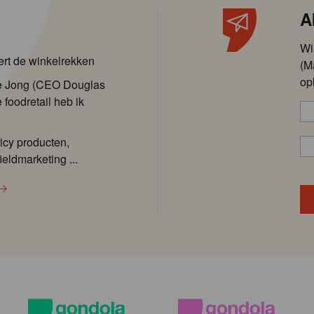
A
Wi
ert de winkelrekken
(M
op
de Jong (CEO Douglas
 foodretail heb ik
icy producten,
ieldmarketing ...