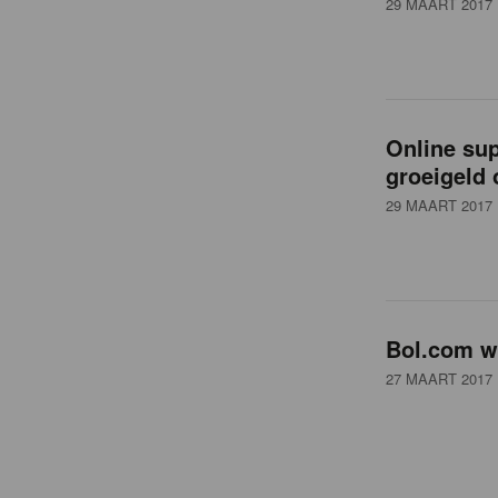
29 MAART 2017
t
Online sup
groeigeld 
29 MAART 2017
Bol.com we
27 MAART 2017