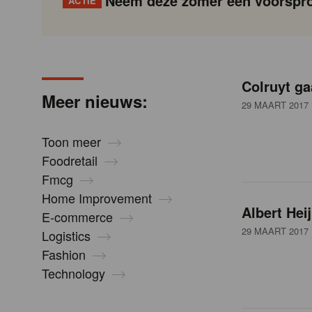
Neem deze zomer een voorspro
ACTIE
N
Gondola
Gondola
academy
society
i
Colruyt ga
P
Vorige
Page
Page
Page
Page
Current
Page
Page
Page
Page
Volgende
Meer nieuws:
a
page
29 MAART 2017
g
e
i
Toon meer
n
Foodretail
u
a
Fmcg
t
Home Improvement
i
Albert He
w
E-commerce
o
29 MAART 2017
Logistics
n
Fashion
s
Technology