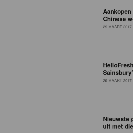
o
Aankopen 
v
Chinese we
29 MAART 2017
e
r
HelloFresh
z
Sainsbury
29 MAART 2017
i
c
Nieuwste g
h
uit met di