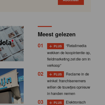
Meest gelezen
+
“Retailmedia
PLUS
wekken de koopintentie op,
fieldmarketing zet die om in
verkoop”
+
Reclame in de
PLUS
winkel: franchisenemers
willen de touwtjes opnieuw
in handen nemen
+
Elektronisch
PLUS