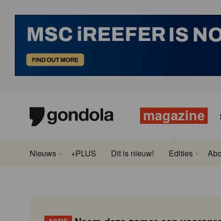
magazine
Nieuws
+PLUS
Dit is nieuw!
Edities
Ab