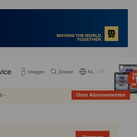
vice
NL
|
FR
Inloggen
Zoeken
Onze Abonnementen
t
Abonneer