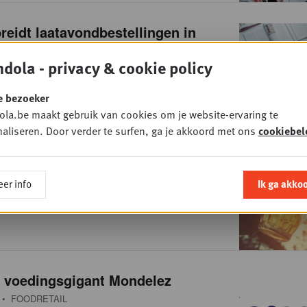
reidt laatavondbestellingen in
dola - privacy & cookie policy
• DIGITAL
e bezoeker
la.be maakt gebruik van cookies om je website-ervaring te
aliseren. Door verder te surfen, ga je akkoord met ons
cookiebel
iritus hekelt “discriminatoir
eleid, waarbij biersector voorkeur
er info
Ik ga akko
gezondheid”
• FOODRETAIL
j voedingsgigant Mondelez
• FOODRETAIL