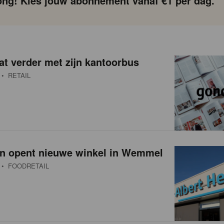
ng! Kies jouw abonnement vanaf €1 per dag.
at verder met zijn kantoorbus
• RETAIL
ijn opent nieuwe winkel in Wemmel
• FOODRETAIL