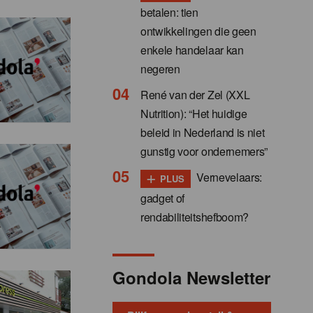
betalen: tien
ontwikkelingen die geen
enkele handelaar kan
negeren
René van der Zel (XXL
Nutrition): “Het huidige
beleid in Nederland is niet
gunstig voor ondernemers”
+
Vernevelaars:
PLUS
gadget of
rendabiliteitshefboom?
Gondola Newsletter