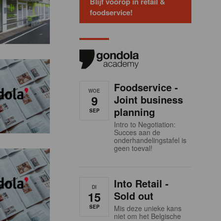
Blijf voorop in retail &
foodservice!
Foodservice -
WOE
9
Joint business
planning
SEP
Intro to Negotiation:
Succes aan de
onderhandelingstafel is
geen toeval!
Into Retail -
DI
15
Sold out
SEP
Mis deze unieke kans
niet om het Belgische