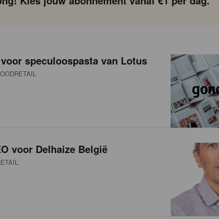
ng! Kies jouw abonnement vanaf €1 per dag.
 voor speculoospasta van Lotus
OODRETAIL
O voor Delhaize België
ETAIL