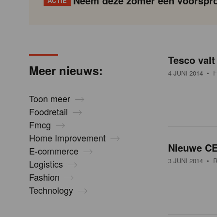
Neem deze zomer een voorspro
ACTIE
N
Gondola
Gondola
academy
society
i
Tesco valt
P
Vorige
Page
Page
Page
Page
Current
Page
Page
Page
Page
Volgende
Meer nieuws:
a
page
4 JUNI 2014
• F
g
e
i
Toon meer
n
Foodretail
u
a
Fmcg
t
Home Improvement
i
Nieuwe CE
w
E-commerce
o
3 JUNI 2014
• R
Logistics
n
Fashion
s
Technology