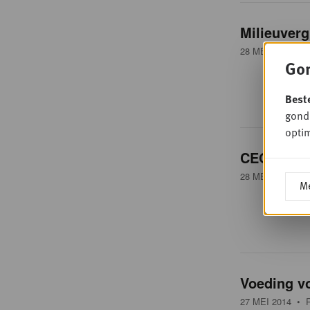
Milieuverg
28 MEI 2014
• R
Gon
Best
gondo
optim
CEO Delhai
28 MEI 2014
• R
Me
Voeding vo
27 MEI 2014
• R