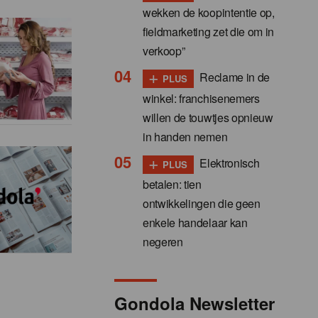
wekken de koopintentie op,
fieldmarketing zet die om in
verkoop”
+
Reclame in de
PLUS
winkel: franchisenemers
willen de touwtjes opnieuw
in handen nemen
+
Elektronisch
PLUS
betalen: tien
ontwikkelingen die geen
enkele handelaar kan
negeren
Gondola Newsletter