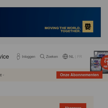
vice
NL
|
FR
Inloggen
Zoeken
Onze Abonnementen
t
Abonneer