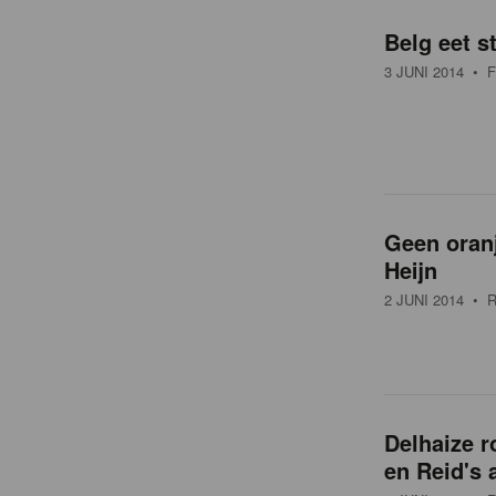
o
Belg eet s
v
3 JUNI 2014
• F
e
r
Geen oranj
z
Heijn
2 JUNI 2014
• R
i
c
Delhaize 
h
en Reid's 