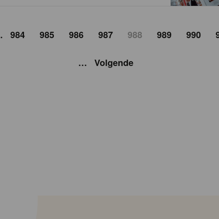
…
984
985
986
987
988
989
990
…
Volgende