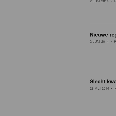
2 JUNI 2014
• R
t
Nieuwe re
2 JUNI 2014
• R
Slecht kwa
28 MEI 2014
• R