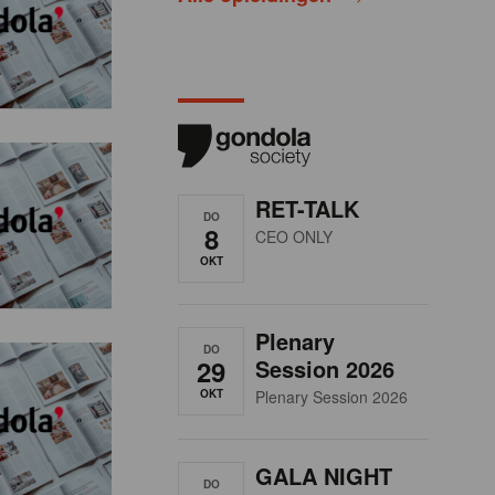
RET-TALK
DO
8
CEO ONLY
OKT
Plenary
DO
29
Session 2026
OKT
Plenary Session 2026
GALA NIGHT
DO