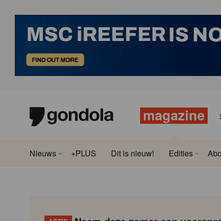
magazine
Nieuws
+PLUS
Dit is nieuw!
Edities
Ab