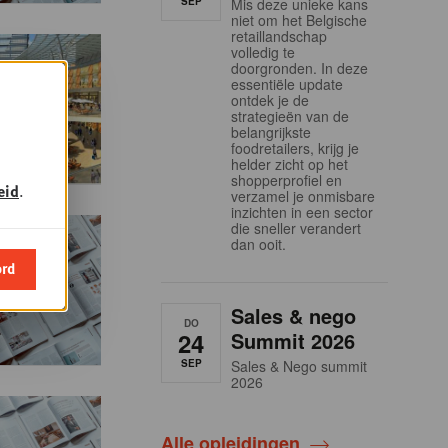
SEP
Mis deze unieke kans
niet om het Belgische
retaillandschap
volledig te
doorgronden. In deze
essentiële update
ontdek je de
strategieën van de
belangrijkste
foodretailers, krijg je
helder zicht op het
shopperprofiel en
eid
.
verzamel je onmisbare
inzichten in een sector
die sneller verandert
dan ooit.
ord
Sales & nego
DO
24
Summit 2026
SEP
Sales & Nego summit
2026
Alle opleidingen