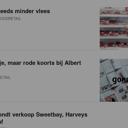
teeds minder vlees
OODRETAIL
e, maar rode koorts bij Albert
ETAIL
rondt verkoop Sweetbay, Harveys
af