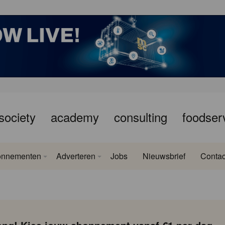
society
academy
consulting
foodser
onnementen
Adverteren
Jobs
Nieuwsbrief
Contac