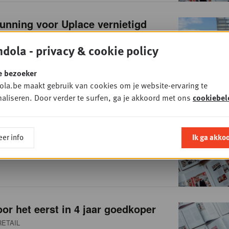
unning voor Uplace vernietigd
ETAIL
dola - privacy & cookie policy
e bezoeker
la.be maakt gebruik van cookies om je website-ervaring te
aliseren. Door verder te surfen, ga je akkoord met ons
cookiebel
ze België stapt op
ETAIL
er info
Ik ga akko
or het eerst in 4 jaar goedkoper
ETAIL