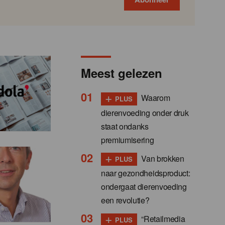
Meest gelezen
+
Waarom
PLUS
dierenvoeding onder druk
staat ondanks
premiumisering
+
Van brokken
PLUS
naar gezondheidsproduct:
ondergaat dierenvoeding
een revolutie?
+
“Retailmedia
PLUS