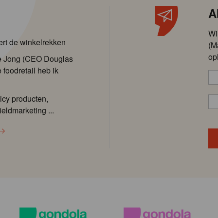
A
Wi
ert de winkelrekken
(M
op
de Jong (CEO Douglas
 foodretail heb ik
icy producten,
ieldmarketing ...