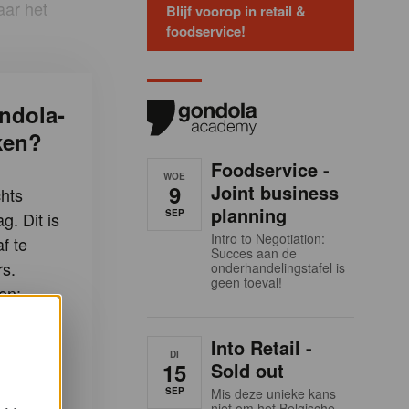
aar het
Blijf voorop in retail &
foodservice!
ndola-
ken?
Foodservice -
WOE
9
Joint business
hts
planning
SEP
g. Dit is
Intro to Negotiation:
f te
Succes aan de
s.
onderhandelingstafel is
geen toeval!
en:
Gondola-
Into Retail -
DI
15
Sold out
-artikels
SEP
Mis deze unieke kans
niet om het Belgische