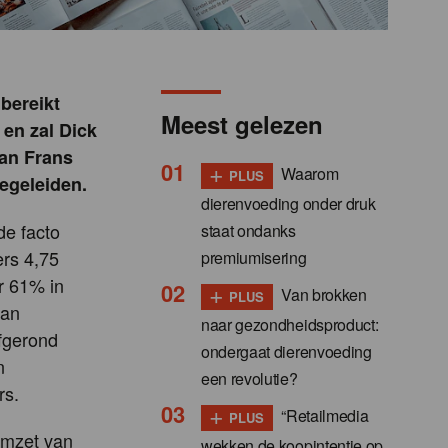
bereikt
Meest gelezen
 en zal Dick
an Frans
+
Waarom
PLUS
begeleiden.
dierenvoeding onder druk
de facto
staat ondanks
rs 4,75
premiumisering
r 61% in
+
Van brokken
PLUS
van
naar gezondheidsproduct:
fgerond
ondergaat dierenvoeding
n
een revolutie?
rs.
+
“Retailmedia
PLUS
omzet van
wekken de koopintentie op,