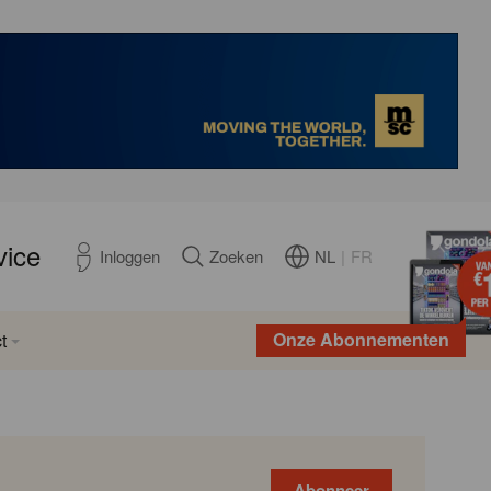
vice
NL
|
FR
Inloggen
Zoeken
Onze Abonnementen
t
Abonneer