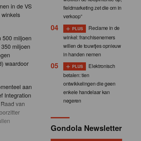
enen in de VS
fieldmarketing zet die om in
 winkels
verkoop”
+
Reclame in de
PLUS
winkel: franchisenemers
n 500 miljoen
willen de touwtjes opnieuw
 350 miljoen
in handen nemen
ngen
rd) waardoor
+
Elektronisch
PLUS
betalen: tien
ontwikkelingen die geen
omenteel aan
enkele handelaar kan
f Integration
negeren
r Raad van
orzitter
llen
Gondola Newsletter