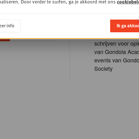
aliseren. Door verder te surfen, ga je akkoord met ons
cookiebel
per maand
rd vergeten?
Krijg de exclusiev
nieuwsbrief
er info
Ik ga akko
De mogelijkheid o
of registreer
schrijven voor opl
van Gondola Aca
events van Gondo
Society