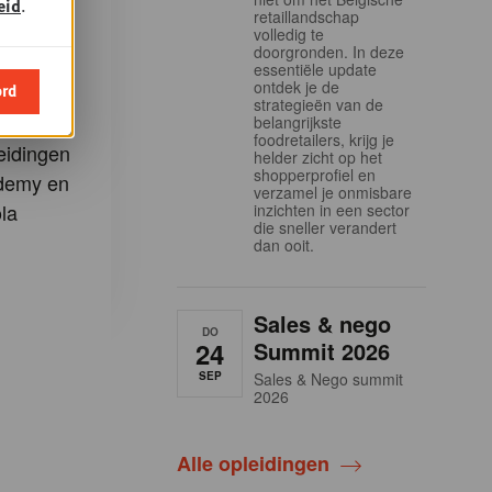
eid
.
retaillandschap
volledig te
e
doorgronden. In deze
essentiële update
ontdek je de
ord
strategieën van de
m u in te
belangrijkste
foodretailers, krijg je
eidingen
helder zicht op het
shopperprofiel en
demy en
verzamel je onmisbare
la
inzichten in een sector
die sneller verandert
dan ooit.
Sales & nego
DO
24
Summit 2026
SEP
Sales & Nego summit
2026
Alle opleidingen