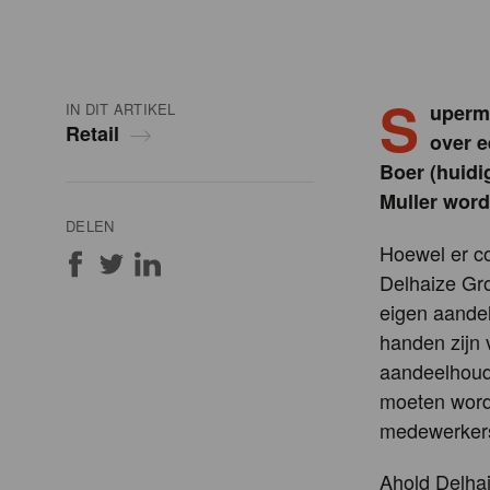
S
IN DIT ARTIKEL
uperm
Retail
over e
Boer (huid
Muller word
DELEN
Hoewel er c
Delhaize Gr
eigen aande
handen zijn
aandeelhoud
moeten worde
medewerkers
Ahold Delha