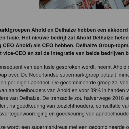
arktgroepen Ahold en Delhaize hebben een akkoord 
en fusie. Het nieuwe bedrijf zal Ahold Delhaize heten
ig CEO Ahold) als CEO hebben. Delhaize Group-topm
t vice-CEO en zal de integratie van beide bedrijven 
onsequent van een fusie gesproken wordt, neemt Ahold 
oup over. De Nederlandse supermarktgroep betaalt imme
len per eigen aandeel. De gecombineerde groep zal voo
 van aandeelhouders van Ahold en voor 39% in handen 
ers van Delhaize. De transactie zou halverwege 2016 a
n, na goedkeuring van toezichthouders, consultatie va
vertegenwoordiging en goedkeuring van aandeelhoude
ize wordt een supermarktreus met een gecombineerde 