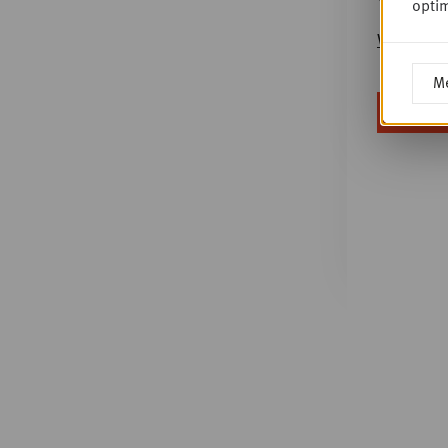
optim
Wachtwoo
Me