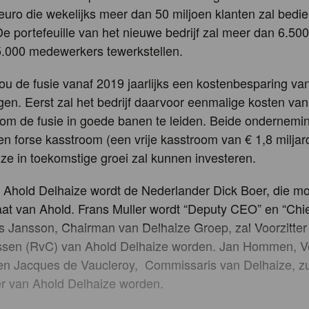
 euro die wekelijks meer dan 50 miljoen klanten zal bedi
e portefeuille van het nieuwe bedrijf zal meer dan 6.500
5.000 medewerkers tewerkstellen.
u de fusie vanaf 2019 jaarlijks een kostenbesparing va
en. Eerst zal het bedrijf daarvoor eenmalige kosten van
om de fusie in goede banen te leiden. Beide ondernemi
n forse kasstroom (een vrije kasstroom van € 1,8 milja
ze in toekomstige groei zal kunnen investeren.
Ahold Delhaize wordt de Nederlander Dick Boer, die m
aat van Ahold. Frans Muller wordt “Deputy CEO” en “Chie
ts Jansson, Chairman van Delhaize Groep, zal Voorzitte
sen (RvC) van Ahold Delhaize worden. Jan Hommen, Vo
en Jacques de Vaucleroy, Commissaris van Delhaize, zu
er van Ahold Delhaize worden.