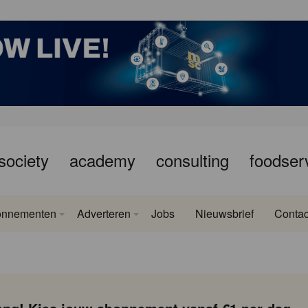
society
academy
consulting
foodser
onnementen
Adverteren
Jobs
Nieuwsbrief
Contac