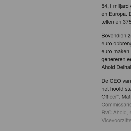
54,1 miljard
en Europa. D
tellen en 37
Bovendien zo
euro opbreng
euro maken 
genereren ee
Ahold Delhai
De CEO van 
het hoofd st
Officer”. Ma
Commissaris
RvC Ahold, 
Vicevoorzitt