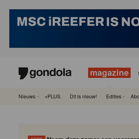
magazine
Nieuws
+PLUS
Dit is nieuw!
Edities
Ab