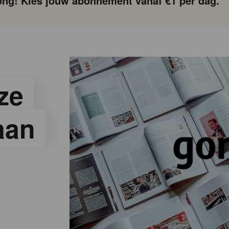
ng! Kies jouw abonnement vanaf €1 per dag.
ze
aan