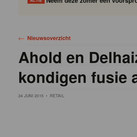
Neem deze zomer een voorspro
ACTIE
Gondola
Gondola
academy
society
Nieuwsoverzicht
Ahold en Delhai
kondigen fusie 
24 JUNI 2015
•
RETAIL