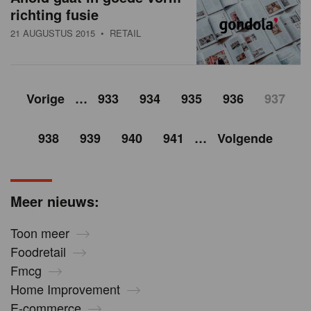
richting fusie
21 AUGUSTUS 2015
• RETAIL
Vorige
…
933
934
935
936
937
938
939
940
941
…
Volgende
Meer nieuws:
Toon meer
Foodretail
Fmcg
Home Improvement
E-commerce