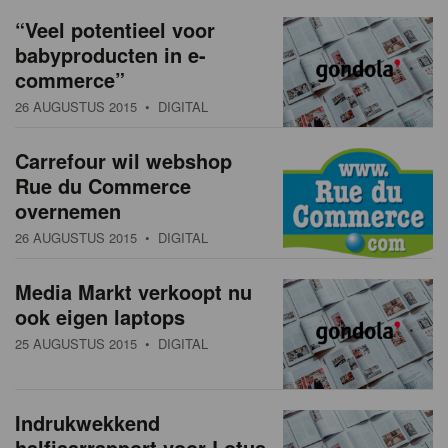
a
w
“Veel potentieel voor
t
babyproducten in e-
s
i
commerce”
o
o
26 AUGUSTUS 2015
• DIGITAL
n
v
Carrefour wil webshop
e
Rue du Commerce
r
overnemen
26 AUGUSTUS 2015
• DIGITAL
z
i
Media Markt verkoopt nu
ook eigen laptops
c
25 AUGUSTUS 2015
• DIGITAL
h
t
Indrukwekkend
halfjaarrapport voor Lotus