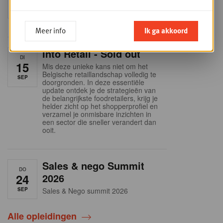
SEP
Intro to Negotiation: Succes aan de
onderhandelingstafel is geen toeval!
Meer info
Ik ga akkoord
Into Retail - Sold out
DI
15
Mis deze unieke kans niet om het
Belgische retaillandschap volledig te
SEP
doorgronden. In deze essentiële
update ontdek je de strategieën van
de belangrijkste foodretailers, krijg je
helder zicht op het shopperprofiel en
verzamel je onmisbare inzichten in
een sector die sneller verandert dan
ooit.
Sales & nego Summit
DO
24
2026
SEP
Sales & Nego summit 2026
Alle opleidingen