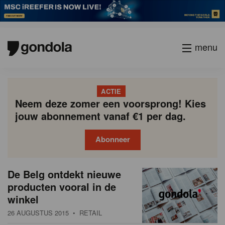
menu
ACTIE
Neem deze zomer een voorsprong! Kies
jouw abonnement vanaf €1 per dag.
Abonneer
N
Gondola
Gondola
De Belg ontdekt nieuwe
P
Vorige
Page
Page
Page
Page
Current
Page
Page
Page
Page
Volgende
academy
society
i
producten vooral in de
a
page
winkel
g
e
i
26 AUGUSTUS 2015
• RETAIL
u
n