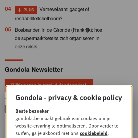
+
Vernevelaars: gadget of
PLUS
rendabiliteitshefboom?
Bosbranden in de Gironde (Frankrijk): hoe
de supermarktketens zich organiseren in
deze crisis
Gondola Newsletter
Blijf voorop in retail & foodservice!
Gondola - privacy & cookie policy
Beste bezoeker
gondola.be maakt gebruik van cookies om je
website-ervaring te optimaliseren. Door verder te
Foodservice - Joint
WOE
surfen, ga je akkoord met ons
cookiebeleid
.
9
business planning