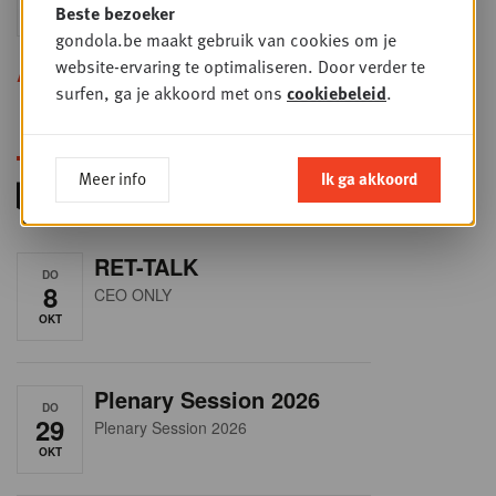
Beste bezoeker
SEP
Sales & Nego summit 2026
gondola.be maakt gebruik van cookies om je
website-ervaring te optimaliseren. Door verder te
Alle opleidingen
surfen, ga je akkoord met ons
cookiebeleid
.
Meer info
Ik ga akkoord
RET-TALK
DO
8
CEO ONLY
OKT
Plenary Session 2026
DO
29
Plenary Session 2026
OKT