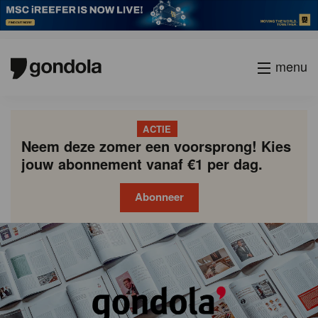
menu
ACTIE
Neem deze zomer een voorsprong! Kies
jouw abonnement vanaf €1 per dag.
Abonneer
Gondola
Gondola
academy
society