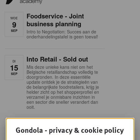
Foodservice - Joint
WOE
9
business planning
SEP
Intro to Negotiation: Succes aan de
onderhandelingstafel is geen toeval!
Into Retail - Sold out
DI
15
Mis deze unieke kans niet om het
Belgische retaillandschap volledig te
SEP
doorgronden. In deze essentiële
update ontdek je de strategieën van
de belangrijkste foodretailers, krijg je
helder zicht op het shopperprofiel en
verzamel je onmisbare inzichten in
een sector die sneller verandert dan
ooit.
Gondola - privacy & cookie policy
Sales & nego Summit
DO
24
2026