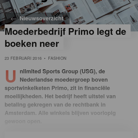
Nieuwsoverzicht
Moederbedrijf Primo legt de
boeken neer
23 FEBRUARI 2016
•
FASHION
U
nlimited Sports Group (USG), de
Nederlandse moedergroep boven
sportwinkelketen Primo, zit in financiële
moeilijkheden. Het bedrijf heeft uitstel van
betaling gekregen van de rechtbank in
Amsterdam. Alle winkels blijven voorlopig
gewoon open.