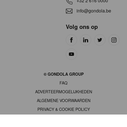
+32 2 616 0000
info@gondola.be
Volg ons op
Site
© GONDOLA GROUP
by
FAQ
wieni
ADVERTEERMOGELIJKHEDEN
ALGEMENE VOORWAARDEN
PRIVACY & COOKIE POLICY