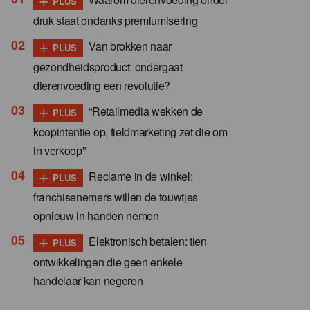
PLUS
druk staat ondanks premiumisering
+
Van brokken naar
PLUS
gezondheidsproduct: ondergaat
dierenvoeding een revolutie?
+
“Retailmedia wekken de
PLUS
koopintentie op, fieldmarketing zet die om
in verkoop”
+
Reclame in de winkel:
PLUS
franchisenemers willen de touwtjes
opnieuw in handen nemen
+
Elektronisch betalen: tien
PLUS
ontwikkelingen die geen enkele
handelaar kan negeren