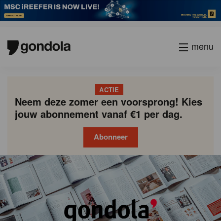
menu
ACTIE
Neem deze zomer een voorsprong! Kies
jouw abonnement vanaf €1 per dag.
Abonneer
Gondola
Gondola
academy
society