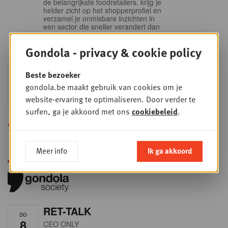
de belangrijkste foodretailers, krijg je
helder zicht op het shopperprofiel en
verzamel je onmisbare inzichten in
een sector die sneller verandert dan
ooit.
Gondola - privacy & cookie policy
Sales & nego Summit
Beste bezoeker
DO
24
2026
gondola.be maakt gebruik van cookies om je
SEP
Sales & Nego summit 2026
website-ervaring te optimaliseren. Door verder te
surfen, ga je akkoord met ons
cookiebeleid
.
Alle opleidingen
Meer info
Ik ga akkoord
RET-TALK
DO
8
CEO ONLY