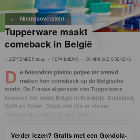
Nieuwsoverzicht
Tupperware maakt
©
iStock
comeback in België
4 SEPTEMBER 2025
•
RETAILNEWS
•
DOMINIQUE SOENENS
D
e bekendste plastic potjes ter wereld
maken hun comeback op de Belgische
markt. De Franse eigenaars van Tupperware
lanceren het naast België in Frankrijk, Duitsland,
Italië en Polen. Sinds mei zijn er alweer
Tupperware-party’s in ons land.
Verder lezen? Gratis met een Gondola-