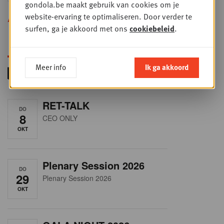
gondola.be maakt gebruik van cookies om je
website-ervaring te optimaliseren. Door verder te
Alle opleidingen
surfen, ga je akkoord met ons
cookiebeleid
.
Meer info
Ik ga akkoord
RET-TALK
DO
8
CEO ONLY
OKT
Plenary Session 2026
DO
29
Plenary Session 2026
OKT