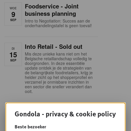
Foodservice - Joint
WOE
9
business planning
SEP
Intro to Negotiation: Succes aan de
onderhandelingstafel is geen toeval!
Into Retail - Sold out
DI
15
Mis deze unieke kans niet om het
Belgische retaillandschap volledig te
SEP
doorgronden. In deze essentiële
update ontdek je de strategieën van
de belangrijkste foodretailers, krijg je
helder zicht op het shopperprofiel en
verzamel je onmisbare inzichten in
een sector die sneller verandert dan
ooit.
Sales & nego Summit
Gondola - privacy & cookie policy
DO
24
2026
Beste bezoeker
SEP
Sales & Nego summit 2026