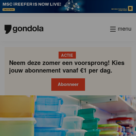
menu
ACTIE
Neem deze zomer een voorsprong! Kies
jouw abonnement vanaf €1 per dag.
Abonneer
Gondola
Gondola
academy
society