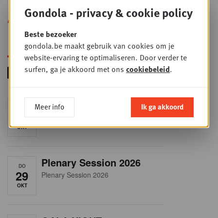
Gondola - privacy & cookie policy
Alle opleidingen
Beste bezoeker
gondola.be maakt gebruik van cookies om je
website-ervaring te optimaliseren. Door verder te
surfen, ga je akkoord met ons
cookiebeleid
.
RET-TALK
Meer info
Ik ga akkoord
DO
8
CEO ONLY
OKT
Plenary Session 2026
DO
29
Plenary Session 2026
OKT