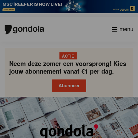
menu
ACTIE
Neem deze zomer een voorsprong! Kies
jouw abonnement vanaf €1 per dag.
Abonneer
Gondola
Gondola
academy
society