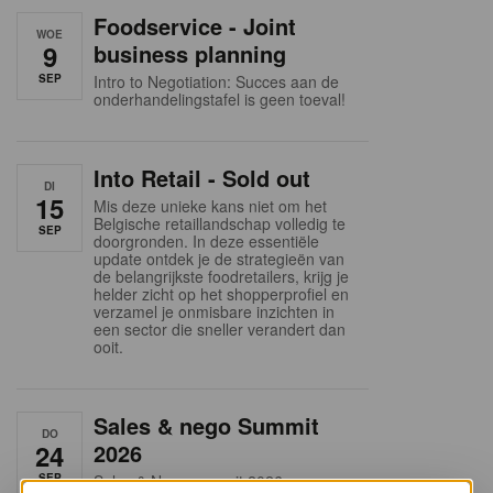
Foodservice - Joint
WOE
9
business planning
SEP
Intro to Negotiation: Succes aan de
onderhandelingstafel is geen toeval!
Into Retail - Sold out
DI
15
Mis deze unieke kans niet om het
Belgische retaillandschap volledig te
SEP
doorgronden. In deze essentiële
update ontdek je de strategieën van
de belangrijkste foodretailers, krijg je
helder zicht op het shopperprofiel en
verzamel je onmisbare inzichten in
een sector die sneller verandert dan
ooit.
Sales & nego Summit
DO
24
2026
SEP
Sales & Nego summit 2026