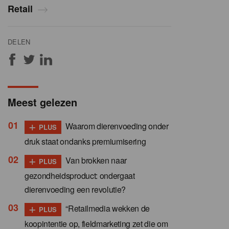
Retail
DELEN
Meest gelezen
+
Waarom dierenvoeding onder
PLUS
druk staat ondanks premiumisering
+
Van brokken naar
PLUS
gezondheidsproduct: ondergaat
dierenvoeding een revolutie?
+
“Retailmedia wekken de
PLUS
koopintentie op, fieldmarketing zet die om