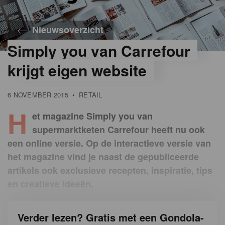
Nieuwsoverzicht
Simply you van Carrefour
krijgt eigen website
6 NOVEMBER 2015
•
RETAIL
H
et magazine Simply you van
supermarktketen Carrefour heeft nu ook
een online versie. Op de interactieve versie van
het magazine vind je naast de gepubliceerde
artikels ook exclusieve recepten, inspiratie, tips
en creatieve ideeën.
Verder lezen? Gratis met een Gondola-