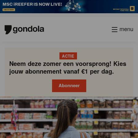
menu
ACTIE
Neem deze zomer een voorsprong! Kies
jouw abonnement vanaf €1 per dag.
Abonneer
Gondola
Gondola
academy
society