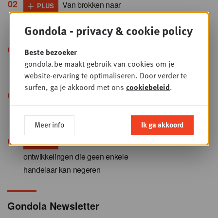
+
Van brokken naar
PLUS
gezondheidsproduct: ondergaat
Gondola - privacy & cookie policy
dierenvoeding een revolutie?
+
“Retailmedia wekken de
Beste bezoeker
PLUS
gondola.be maakt gebruik van cookies om je
koopintentie op, fieldmarketing zet die om
website-ervaring te optimaliseren. Door verder te
in verkoop”
surfen, ga je akkoord met ons
cookiebeleid
.
+
Reclame in de winkel:
PLUS
franchisenemers willen de touwtjes
opnieuw in handen nemen
Meer info
Ik ga akkoord
+
Elektronisch betalen: tien
PLUS
ontwikkelingen die geen enkele
handelaar kan negeren
Gondola Newsletter