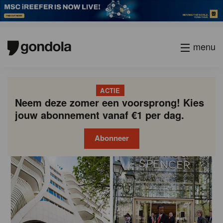
menu
ACTIE
Neem deze zomer een voorsprong! Kies
jouw abonnement vanaf €1 per dag.
Abonneer
Gondola
Gondola
academy
society