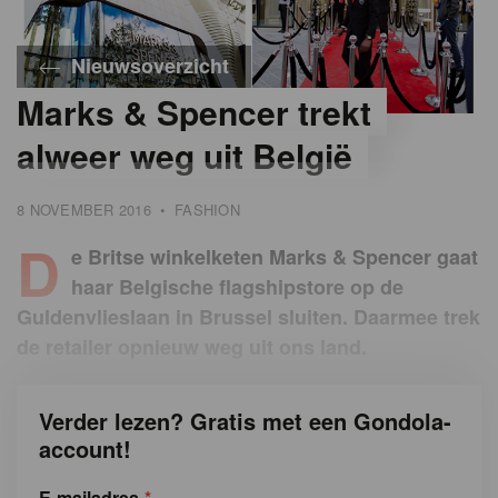
Nieuwsoverzicht
Marks & Spencer trekt
alweer weg uit België
8 NOVEMBER 2016
•
FASHION
D
e Britse winkelketen Marks & Spencer gaat
haar Belgische flagshipstore op de
Guldenvlieslaan in Brussel sluiten. Daarmee trek
de retailer opnieuw weg uit ons land.
Verder lezen? Gratis met een Gondola-
account!
E-mailadres