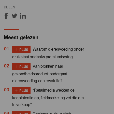
DELEN
Meest gelezen
+
Waarom dierenvoeding onder
PLUS
druk staat ondanks premiumisering
+
Van brokken naar
PLUS
gezondheidsproduct: ondergaat
dierenvoeding een revolutie?
+
“Retailmedia wekken de
PLUS
koopintentie op, fieldmarketing zet die om
in verkoop”
+
Reclame in de winkel: