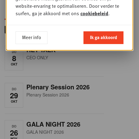
website-ervaring te optimaliseren. Door verder te
surfen, ga je akkoord met ons
cookiebeleid
.
Meer info
Ik ga akkoord
RET-TALK
DO
8
CEO ONLY
OKT
Plenary Session 2026
DO
29
Plenary Session 2026
OKT
GALA NIGHT 2026
DO
26
GALA NIGHT 2026
NOV