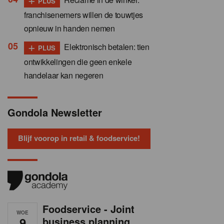
PLUS
franchisenemers willen de touwtjes
opnieuw in handen nemen
+
Elektronisch betalen: tien
PLUS
ontwikkelingen die geen enkele
handelaar kan negeren
Gondola Newsletter
Blijf voorop in retail & foodservice!
Foodservice - Joint
WOE
9
business planning