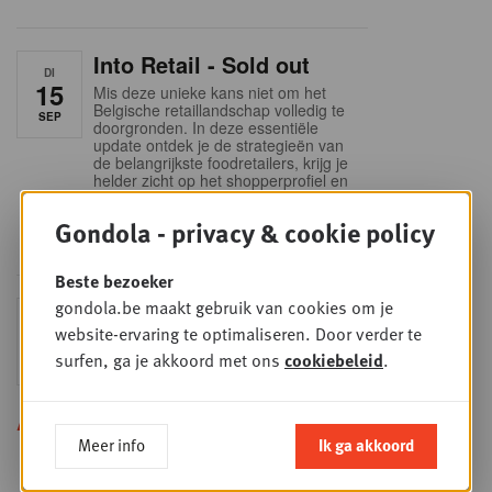
Into Retail - Sold out
DI
15
Mis deze unieke kans niet om het
Belgische retaillandschap volledig te
SEP
doorgronden. In deze essentiële
update ontdek je de strategieën van
de belangrijkste foodretailers, krijg je
helder zicht op het shopperprofiel en
verzamel je onmisbare inzichten in
een sector die sneller verandert dan
Gondola - privacy & cookie policy
ooit.
Beste bezoeker
gondola.be maakt gebruik van cookies om je
Sales & nego Summit
DO
website-ervaring te optimaliseren. Door verder te
24
2026
surfen, ga je akkoord met ons
cookiebeleid
.
SEP
Sales & Nego summit 2026
Alle opleidingen
Meer info
Ik ga akkoord