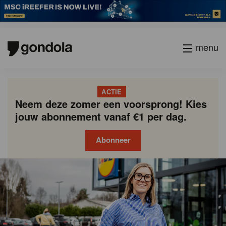
menu
ACTIE
Neem deze zomer een voorsprong! Kies
jouw abonnement vanaf €1 per dag.
Abonneer
Gondola
Gondola
academy
society