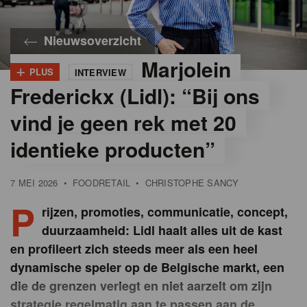
Nieuwsoverzicht
Marjolein
+
PLUS
INTERVIEW
©
Emy
Frederickx (Lidl): “Bij ons
Elleboog
vind je geen rek met 20
identieke producten”
7 MEI 2026
•
FOODRETAIL
•
CHRISTOPHE SANCY
P
rijzen, promoties, communicatie, concept,
duurzaamheid: Lidl haalt alles uit de kast
en profileert zich steeds meer als een heel
dynamische speler op de Belgische markt, een
die de grenzen verlegt en niet aarzelt om zijn
strategie regelmatig aan te passen aan de