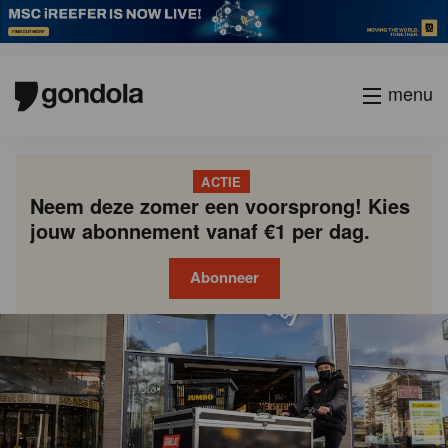
menu
ACTIE
Neem deze zomer een voorsprong! Kies
jouw abonnement vanaf €1 per dag.
Abonneer
Gondola
Gondola
academy
society