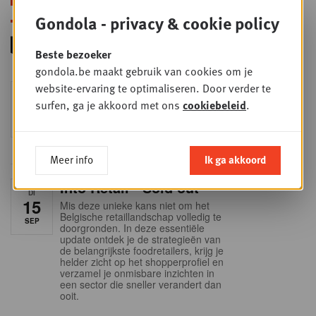
Gondola - privacy & cookie policy
Beste bezoeker
gondola.be maakt gebruik van cookies om je
website-ervaring te optimaliseren. Door verder te
Foodservice - Joint
WOE
surfen, ga je akkoord met ons
cookiebeleid
.
9
business planning
SEP
Intro to Negotiation: Succes aan de
onderhandelingstafel is geen toeval!
Meer info
Ik ga akkoord
Into Retail - Sold out
DI
15
Mis deze unieke kans niet om het
Belgische retaillandschap volledig te
SEP
doorgronden. In deze essentiële
update ontdek je de strategieën van
de belangrijkste foodretailers, krijg je
helder zicht op het shopperprofiel en
verzamel je onmisbare inzichten in
een sector die sneller verandert dan
ooit.