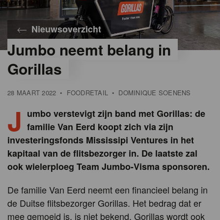
Nieuwsoverzicht
Jumbo neemt belang in
©
Jumbo
Gorillas
28 MAART 2022
•
FOODRETAIL
•
DOMINIQUE SOENENS
J
umbo verstevigt zijn band met Gorillas: de
familie Van Eerd koopt zich via zijn
investeringsfonds Mississipi Ventures in het
kapitaal van de flitsbezorger in. De laatste zal
ook wielerploeg Team Jumbo-Visma sponsoren.
De familie Van Eerd neemt een financieel belang in
de Duitse flitsbezorger Gorillas. Het bedrag dat er
mee gemoeid is, is niet bekend. Gorillas wordt ook