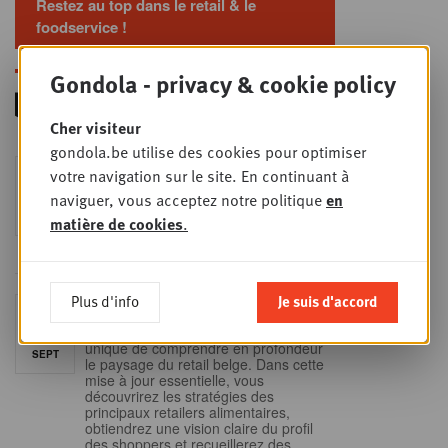
Restez au top dans le retail & le
foodservice !
Gondola - privacy & cookie policy
Cher visiteur
gondola.be utilise des cookies pour optimiser
Foodservice - Joint
votre navigation sur le site. En continuant à
MER
9
business planning
naviguer, vous acceptez notre politique
en
SEPT
Intro to Negotiation: Succes aan de
matière de cookies
.
onderhandelingstafel is geen toeval!
Plus d'info
Je suis d'accord
Into Retail - Sold out
MAR
15
Ne manquez pas cette occasion
unique de comprendre en profondeur
SEPT
le paysage du retail belge. Dans cette
mise à jour essentielle, vous
découvrirez les stratégies des
principaux retailers alimentaires,
obtiendrez une vision claire du profil
des shoppers et recueillerez des