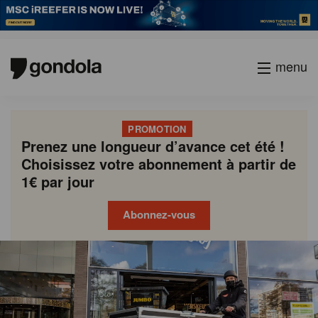
menu
PROMOTION
Prenez une longueur d’avance cet été !
Choisissez votre abonnement à partir de
1€ par jour
Abonnez-vous
Gondola
Gondola
academy
society