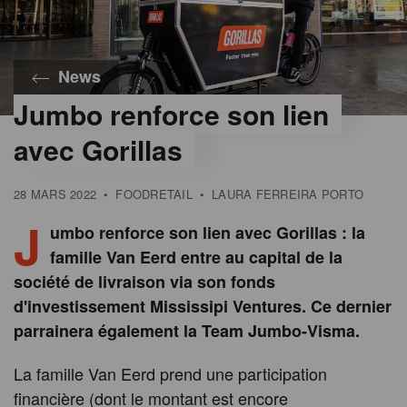
News
Jumbo renforce son lien
©
Jumbo
avec Gorillas
28 MARS 2022
•
FOODRETAIL
•
LAURA FERREIRA PORTO
J
umbo renforce son lien avec Gorillas : la
famille Van Eerd entre au capital de la
société de livraison via son fonds
d'investissement Mississipi Ventures. Ce dernier
parrainera également la Team Jumbo-Visma.
La famille Van Eerd prend une participation
financière (dont le montant est encore