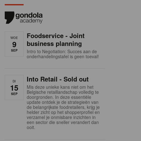
Foodservice - Joint
WOE
9
business planning
SEP
Intro to Negotiation: Succes aan de
onderhandelingstafel is geen toeval!
Into Retail - Sold out
DI
15
Mis deze unieke kans niet om het
Belgische retaillandschap volledig te
SEP
doorgronden. In deze essentiële
update ontdek je de strategieën van
de belangrijkste foodretailers, krijg je
helder zicht op het shopperprofiel en
verzamel je onmisbare inzichten in
een sector die sneller verandert dan
ooit.