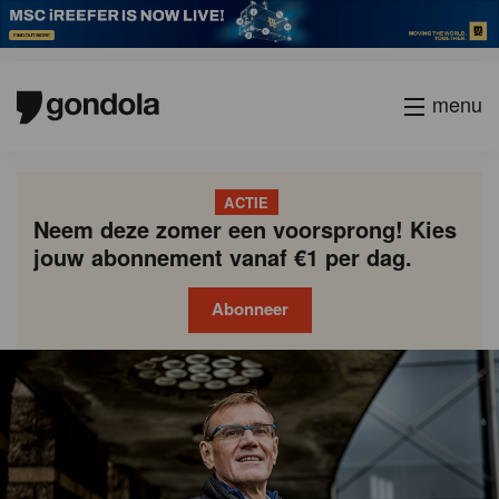
menu
ACTIE
Neem deze zomer een voorsprong! Kies
jouw abonnement vanaf €1 per dag.
Abonneer
Gondola
Gondola
academy
society