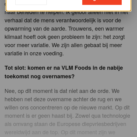
doen in onze fabrieken alles om de CO2-uitstoot
naar beneden te helpen. Ik geloof alleen niet in het
verhaal dat de mens verantwoordelijk is voor de
opwarming van de aarde. Trouwens, een warmer
klimaat hoeft ook geen probleem te zijn: het zorgt
voor meer variatie. We zijn allen gebaat bij meer
variatie in onze voeding.
Tot slot: komen er na VLM Foods in de nabije
toekomst nog overnames?
Nee, op dit moment is dat niet aan de orde. We
hebben net deze overname achter de rug en we
willen ons concentreren op de nieuwe markt. Op dit
moment is er geen haast bij. Zowel qua technologie
als omvang staan de Europese diepvriesbedrijven
wereldwijd aan de top. Op dit moment zijn we