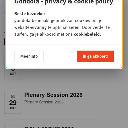
Gondola - privacy & cookie policy
Alle opleidingen
Beste bezoeker
gondola.be maakt gebruik van cookies om je
website-ervaring te optimaliseren. Door verder te
surfen, ga je akkoord met ons
cookiebeleid
.
Meer info
Ik ga akkoord
RET-TALK
DO
8
CEO ONLY
OKT
Plenary Session 2026
DO
29
Plenary Session 2026
OKT