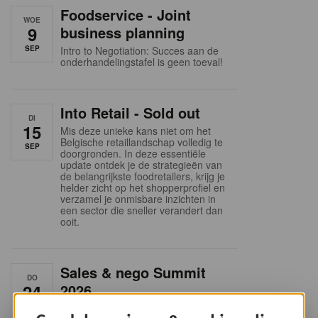
Foodservice - Joint
WOE
9
business planning
SEP
Intro to Negotiation: Succes aan de
onderhandelingstafel is geen toeval!
Into Retail - Sold out
DI
15
Mis deze unieke kans niet om het
Belgische retaillandschap volledig te
SEP
doorgronden. In deze essentiële
update ontdek je de strategieën van
de belangrijkste foodretailers, krijg je
helder zicht op het shopperprofiel en
verzamel je onmisbare inzichten in
een sector die sneller verandert dan
ooit.
Sales & nego Summit
DO
24
2026
SEP
Sales & Nego summit 2026