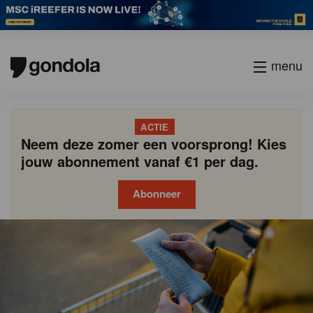
menu
ACTIE
Neem deze zomer een voorsprong! Kies
jouw abonnement vanaf €1 per dag.
Abonneer
Gondola
Gondola
academy
society