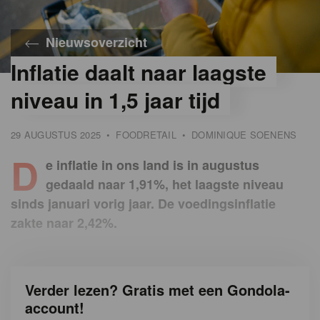
Nieuwsoverzicht
Inflatie daalt naar laagste
©
iStock
niveau in 1,5 jaar tijd
29 AUGUSTUS 2025
•
FOODRETAIL
•
DOMINIQUE SOENENS
D
e inflatie in ons land is in augustus
gedaald naar 1,91%, het laagste niveau
sinds januari vorig jaar. De voedingsinflatie
zakte naar 2,42%.
Verder lezen? Gratis met een Gondola-
account!