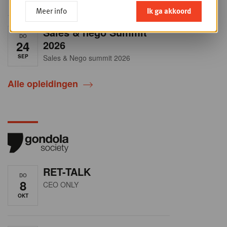
Meer info
Ik ga akkoord
Sales & nego Summit
DO
24
2026
SEP
Sales & Nego summit 2026
Alle opleidingen
RET-TALK
DO
8
CEO ONLY
OKT