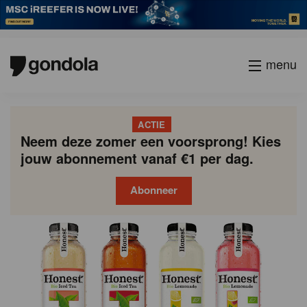
menu
ACTIE
Neem deze zomer een voorsprong! Kies
jouw abonnement vanaf €1 per dag.
Abonneer
Gondola
Gondola
academy
society