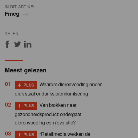
IN DIT ARTIKEL
Fmcg
DELEN
Meest gelezen
+
Waarom dierenvoeding onder
PLUS
druk staat ondanks premiumisering
+
Van brokken naar
PLUS
gezondheidsproduct: ondergaat
dierenvoeding een revolutie?
+
“Retailmedia wekken de
PLUS