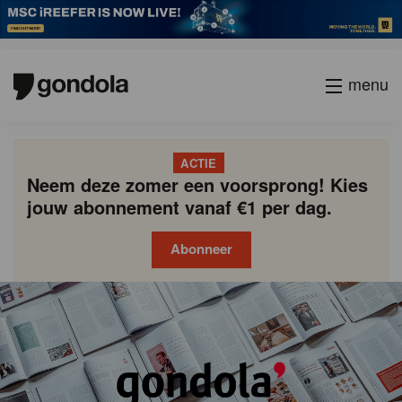
menu
ACTIE
Neem deze zomer een voorsprong! Kies
jouw abonnement vanaf €1 per dag.
Abonneer
Gondola
Gondola
academy
society