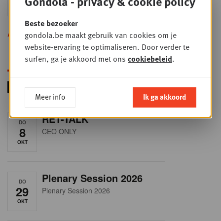
Gondola - privacy & cookie policy
SEP
Sales & Nego summit 2026
Beste bezoeker
Alle opleidingen
gondola.be maakt gebruik van cookies om je
website-ervaring te optimaliseren. Door verder te
surfen, ga je akkoord met ons
cookiebeleid
.
Meer info
Ik ga akkoord
RET-TALK
DO
8
CEO ONLY
OKT
Plenary Session 2026
DO
29
Plenary Session 2026
OKT