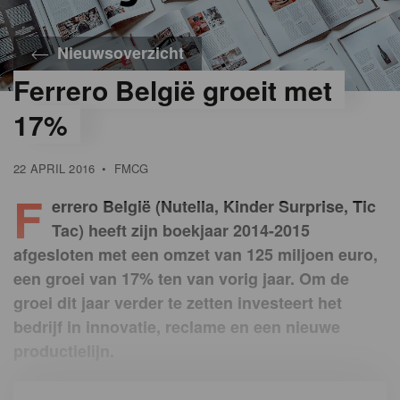
Nieuwsoverzicht
Ferrero België groeit met
17%
22 APRIL 2016
•
FMCG
F
errero België (Nutella, Kinder Surprise, Tic
Tac) heeft zijn boekjaar 2014-2015
afgesloten met een omzet van 125 miljoen euro,
een groei van 17% ten van vorig jaar. Om de
groei dit jaar verder te zetten investeert het
bedrijf in innovatie, reclame en een nieuwe
productielijn.