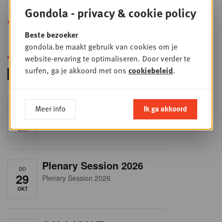
Gondola - privacy & cookie policy
Alle opleidingen
Beste bezoeker
gondola.be maakt gebruik van cookies om je
website-ervaring te optimaliseren. Door verder te
surfen, ga je akkoord met ons
cookiebeleid
.
RET-TALK
Meer info
Ik ga akkoord
DO
8
CEO ONLY
OKT
Plenary Session 2026
DO
29
Plenary Session 2026
OKT