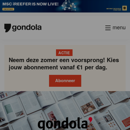
menu
ACTIE
Neem deze zomer een voorsprong! Kies
jouw abonnement vanaf €1 per dag.
Abonneer
Gondola
Gondola
academy
society