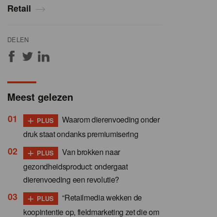
Retail
DELEN
Meest gelezen
+
Waarom dierenvoeding onder
PLUS
druk staat ondanks premiumisering
+
Van brokken naar
PLUS
gezondheidsproduct: ondergaat
dierenvoeding een revolutie?
+
“Retailmedia wekken de
PLUS
koopintentie op, fieldmarketing zet die om