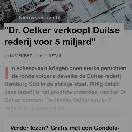
Nieuwsoverzicht
"Dr. Oetker verkoopt Duitse
rederij voor 5 miljard"
30 NOVEMBER 2016
•
RETAIL
I
n scheepvaart kringen doen sterke geruchten
de ronde volgens dewelke de Duitse rederij
Hamburg Süd in de etalage staat. Pittig detail:
deze rederij is het grootste onderdeel van het Dr
Oetker concern. De familie Oetker zou er 5
miljard euro voor willen.
Verder lezen? Gratis met een Gondola-