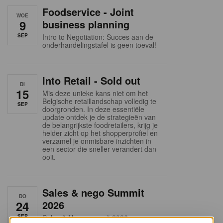
Foodservice - Joint
WOE
9
business planning
SEP
Intro to Negotiation: Succes aan de
onderhandelingstafel is geen toeval!
Into Retail - Sold out
DI
15
Mis deze unieke kans niet om het
Belgische retaillandschap volledig te
SEP
doorgronden. In deze essentiële
update ontdek je de strategieën van
de belangrijkste foodretailers, krijg je
helder zicht op het shopperprofiel en
verzamel je onmisbare inzichten in
een sector die sneller verandert dan
ooit.
Sales & nego Summit
DO
24
2026
SEP
Sales & Nego summit 2026