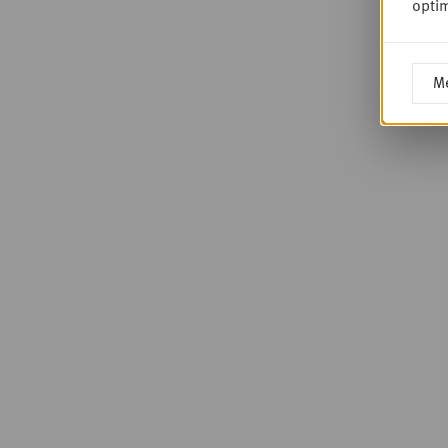
optim
Me