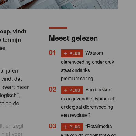
oup, vindt
Meest gelezen
p termijn
rse
+
Waarom
PLUS
dierenvoeding onder druk
l jaren
staat ondanks
 vindt dat
premiumisering
n kwart meer
+
Van brokken
PLUS
logisch”,
naar gezondheidsproduct:
dt op de
ondergaat dierenvoeding
een revolutie?
+
t, en zegt
“Retailmedia
PLUS
 niet voor
wekken de koopintentie op,