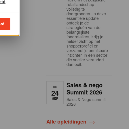
eid
.
retaillandschap
volledig te
doorgronden. In deze
essentiële update
ontdek je de
ord
strategieën van de
belangrijkste
foodretailers, krijg je
helder zicht op het
shopperprofiel en
verzamel je onmisbare
inzichten in een sector
die sneller verandert
dan ooit.
Sales & nego
DO
24
Summit 2026
SEP
Sales & Nego summit
2026
Alle opleidingen