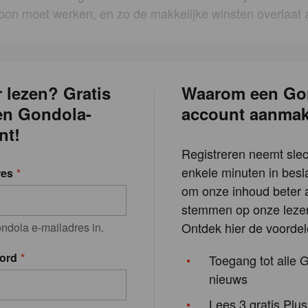
loon moet werken, en zo de makkelijke winsten overlaat
 lezen? Gratis
Waarom een Go
en Gondola-
account aanma
nt!
Registreren neemt slec
enkele minuten in besla
res
om onze inhoud beter a
stemmen op onze lezer
Ontdek hier de voordel
ndola e-mailadres in.
ord
Toegang tot alle 
nieuws
Lees 3 gratis Plus