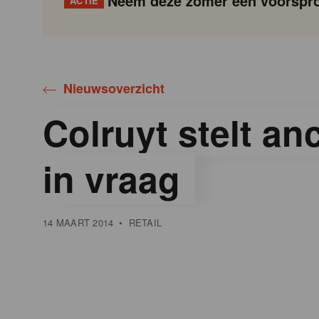
Neem deze zomer een voorspro
ACTIE
Gondola
Gondola
academy
society
Nieuwsoverzicht
Colruyt stelt anc
in vraag
14 MAART 2014
•
RETAIL