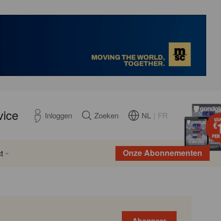
vice
NL
|
FR
Inloggen
Zoeken
Onze Abonnementen
t
Abonneer