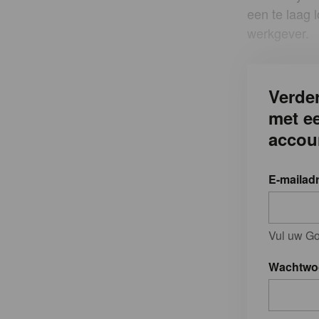
een te laag 
werkgever.
Verder
met e
accou
E-mailad
Vul uw Go
Wachtwo