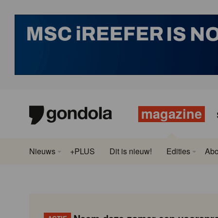
magazine
Nieuws
+PLUS
Dit is nieuw!
Edities
Ab