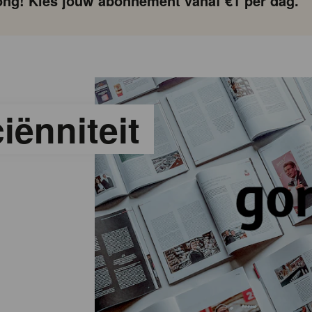
ng! Kies jouw abonnement vanaf €1 per dag.
iënniteit