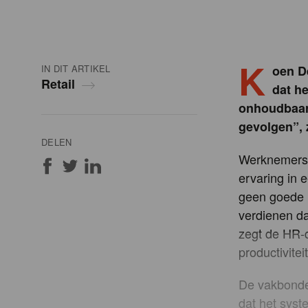
K
IN DIT ARTIKEL
oen D
Retail
dat he
onhoudbaar 
gevolgen”, z
DELEN
Werknemers 
ervaring in 
geen goede r
verdienen da
zegt de HR-d
productivite
De vakbonden
dat het syst