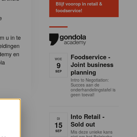
Blijf voorop in retail &
foodservice!
e
m u in te
eidingen
demy en
Foodservice -
WOE
la
9
Joint business
planning
SEP
Intro to Negotiation:
Succes aan de
onderhandelingstafel is
geen toeval!
Into Retail -
DI
15
Sold out
SEP
Mis deze unieke kans
niet om het Belgische