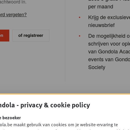
achtwoord in.
per maand
rd vergeten?
Krijg de exclusiev
nieuwsbrief
De mogelijkheid o
of registreer
schrijven voor opl
van Gondola Aca
events van Gondo
Society
dola - privacy & cookie policy
e bezoeker
la.be maakt gebruik van cookies om je website-ervaring te