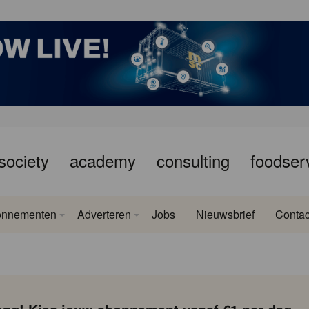
society
academy
consulting
foodser
onnementen
Adverteren
Jobs
Nieuwsbrief
Contac