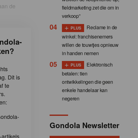
 aan de
fieldmarketing zet die om in
verkoop”
+
Reclame in de
PLUS
winkel: franchisenemers
ndola-
willen de touwtjes opnieuw
ken?
in handen nemen
+
Elektronisch
PLUS
hts
betalen: tien
g. Dit is
ontwikkelingen die geen
f te
enkele handelaar kan
s.
negeren
en:
Gondola-
Gondola Newsletter
-artikels