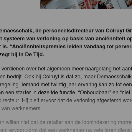
emaesschalk, de personeelsdirecteur van Colruyt Gr
t systeem van verloning op basis van anciënniteit o
is. “Anciënniteitspremies leiden vandaag tot perve
egt hij in De Tijd.
verdienen over het algemeen meer naargelang het aanta
een bedrijf. Ook bij Colruyt is dat zo, maar Demaesschalk
egeling. Iemand met twintig jaar ervaring kan zo tot ee
n een starter in dezelfde functie. “Onhoudbaar” en “niet 
irecteur. Hij pleit ervoor dat de verloning afgestemd wor
it van werknemers.
 willen niet dat de retailer aan de loonindexering morrel
eem ervoor zorgt dat een werknemer na vele jaren dienst