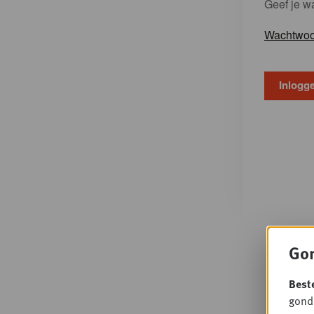
Geef je w
Wachtwoo
Gon
Best
gondo