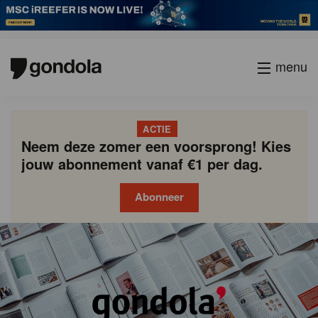
menu
ACTIE
Neem deze zomer een voorsprong! Kies
jouw abonnement vanaf €1 per dag.
Abonneer
Gondola
Gondola
academy
society