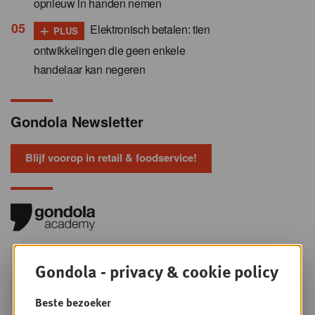
opnieuw in handen nemen
+
Elektronisch betalen: tien
PLUS
ontwikkelingen die geen enkele
handelaar kan negeren
Gondola Newsletter
Blijf voorop in retail & foodservice!
Foodservice - Joint
WOE
Gondola - privacy & cookie policy
9
business planning
SEP
Intro to Negotiation: Succes aan de
Beste bezoeker
onderhandelingstafel is geen toeval!