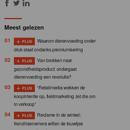
Meest gelezen
+
Waarom dierenvoeding onder
PLUS
druk staat ondanks premiumisering
+
Van brokken naar
PLUS
gezondheidsproduct: ondergaat
dierenvoeding een revolutie?
+
“Retailmedia wekken de
PLUS
koopintentie op, fieldmarketing zet die om
in verkoop”
+
Reclame in de winkel:
PLUS
franchisenemers willen de touwtjes