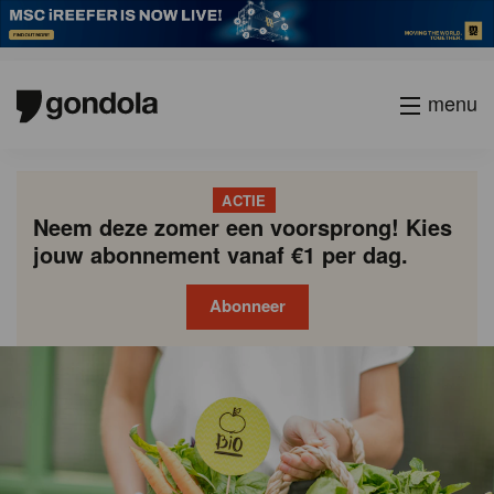
menu
ACTIE
Neem deze zomer een voorsprong! Kies
jouw abonnement vanaf €1 per dag.
Abonneer
Gondola
Gondola
academy
society