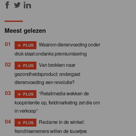
Meest gelezen
+
Waarom dierenvoeding onder
PLUS
druk staat ondanks premiumisering
+
Van brokken naar
PLUS
gezondheidsproduct: ondergaat
dierenvoeding een revolutie?
+
“Retailmedia wekken de
PLUS
koopintentie op, fieldmarketing zet die om
in verkoop”
+
Reclame in de winkel:
PLUS
franchisenemers willen de touwtjes