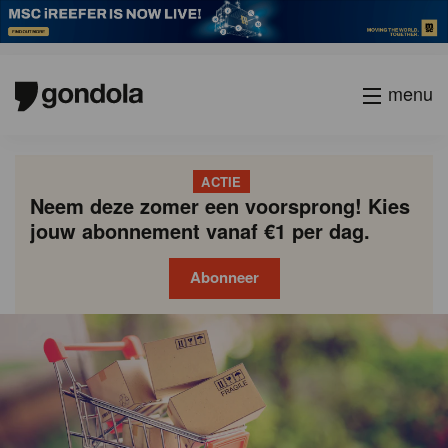
menu
ACTIE
Neem deze zomer een voorsprong! Kies
jouw abonnement vanaf €1 per dag.
Abonneer
Gondola
Gondola
academy
society