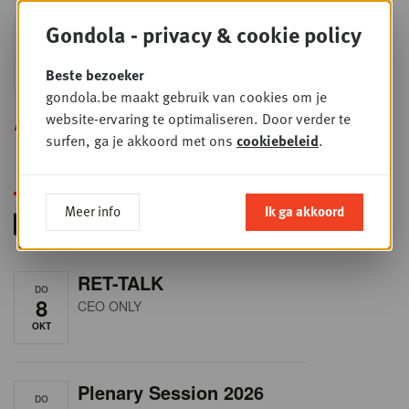
Gondola - privacy & cookie policy
Sales & nego Summit
DO
24
2026
Beste bezoeker
SEP
Sales & Nego summit 2026
gondola.be maakt gebruik van cookies om je
website-ervaring te optimaliseren. Door verder te
Alle opleidingen
surfen, ga je akkoord met ons
cookiebeleid
.
Meer info
Ik ga akkoord
RET-TALK
DO
8
CEO ONLY
OKT
Plenary Session 2026
DO