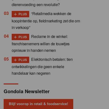
dierenvoeding een revolutie?
+
“Retailmedia wekken de
PLUS
koopintentie op, fieldmarketing zet die om
in verkoop”
+
Reclame in de winkel:
PLUS
franchisenemers willen de touwtjes
opnieuw in handen nemen
+
Elektronisch betalen: tien
PLUS
ontwikkelingen die geen enkele
handelaar kan negeren
Gondola Newsletter
Blijf voorop in retail & foodservice!