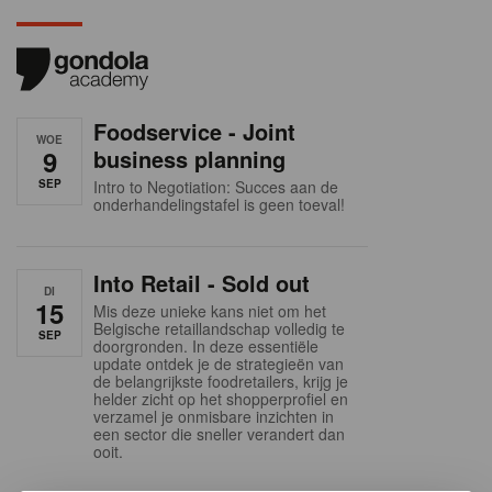
Foodservice - Joint
WOE
9
business planning
SEP
Intro to Negotiation: Succes aan de
onderhandelingstafel is geen toeval!
Into Retail - Sold out
DI
15
Mis deze unieke kans niet om het
Belgische retaillandschap volledig te
SEP
doorgronden. In deze essentiële
update ontdek je de strategieën van
de belangrijkste foodretailers, krijg je
helder zicht op het shopperprofiel en
verzamel je onmisbare inzichten in
een sector die sneller verandert dan
ooit.