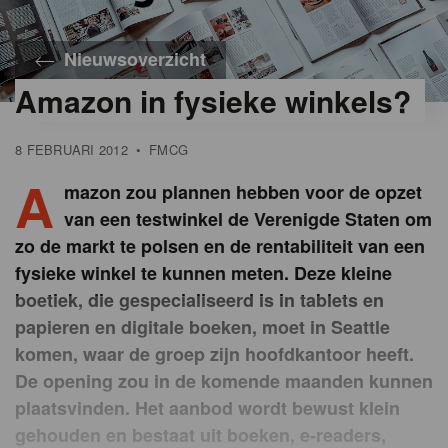
Nieuwsoverzicht
Amazon in fysieke winkels?
8 FEBRUARI 2012
•
FMCG
A
mazon zou plannen hebben voor de opzet
van een testwinkel de Verenigde Staten om
zo de markt te polsen en de rentabiliteit van een
fysieke winkel te kunnen meten. Deze kleine
boetiek, die gespecialiseerd is in tablets en
papieren en digitale boeken, moet in Seattle
komen, waar de groep zijn hoofdkantoor heeft.
De opening zou in de komende maanden kunnen
plaatsvinden. Het aanbod wordt bewust klein
gehouden en bestaat uit boeken, e-readers,