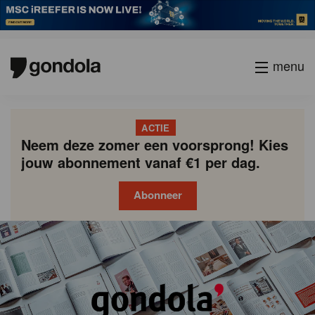
menu
ACTIE
Neem deze zomer een voorsprong! Kies
jouw abonnement vanaf €1 per dag.
Abonneer
Gondola
Gondola
academy
society