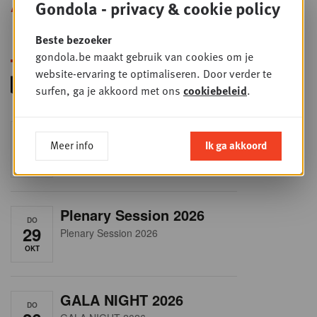
Gondola - privacy & cookie policy
Alle opleidingen
Beste bezoeker
gondola.be maakt gebruik van cookies om je
website-ervaring te optimaliseren. Door verder te
surfen, ga je akkoord met ons
cookiebeleid
.
RET-TALK
DO
Meer info
Ik ga akkoord
8
CEO ONLY
OKT
Plenary Session 2026
DO
29
Plenary Session 2026
OKT
GALA NIGHT 2026
DO