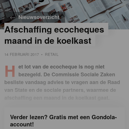
Nieuwsoverzicht
Afschaffing ecocheques
maand in de koelkast
14 FEBRUARI 2017
•
RETAIL
H
et lot van de ecocheque is nog niet
bezegeld. De Commissie Sociale Zaken
besliste vandaag advies te vragen aan de Raad
van State en de sociale partners, waarmee de
afschaffing een maand in de koelkast gaat.
Verder lezen? Gratis met een Gondola-
account!