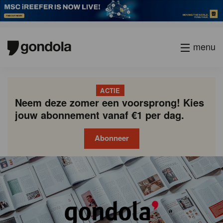
menu
ACTIE
Neem deze zomer een voorsprong! Kies
jouw abonnement vanaf €1 per dag.
Abonneer
Gondola
Gondola
academy
society