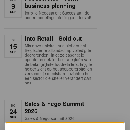
WOE
9
business planning
SEP
Intro to Negotiation: Succes aan de
onderhandelingstafel is geen toeval!
Into Retail - Sold out
DI
15
Mis deze unieke kans niet om het
Belgische retaillandschap volledig te
SEP
doorgronden. In deze essentiële
update ontdek je de strategieën van
de belangrijkste foodretailers, krijg je
helder zicht op het shopperprofiel en
verzamel je onmisbare inzichten in
een sector die sneller verandert dan
ooit.
Sales & nego Summit
DO
24
2026
SEP
Sales & Nego summit 2026