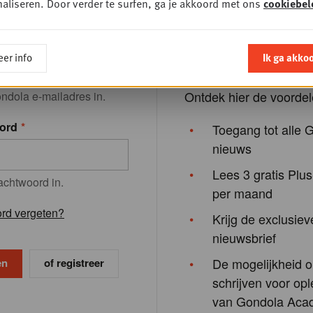
nt!
aliseren. Door verder te surfen, ga je akkoord met ons
cookiebel
Registreren neemt slec
enkele minuten in besla
res
om onze inhoud beter a
er info
Ik ga akko
stemmen op onze lezer
Ontdek hier de voordel
ndola e-mailadres in.
ord
Toegang tot alle 
nieuws
Lees 3 gratis Plus
achtwoord in.
per maand
rd vergeten?
Krijg de exclusiev
nieuwsbrief
De mogelijkheid o
of registreer
schrijven voor opl
van Gondola Aca