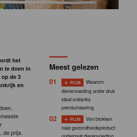
ordt het
Meest gelezen
n te doen in
1 op de 3
+
Waarom
PLUS
nkrijk en
dierenvoeding onder druk
staat ondanks
doen.
premiumisering
e meeste
+
Van brokken
PLUS
r
naar gezondheidsproduct:
de prijs.
ondergaat dierenvoeding