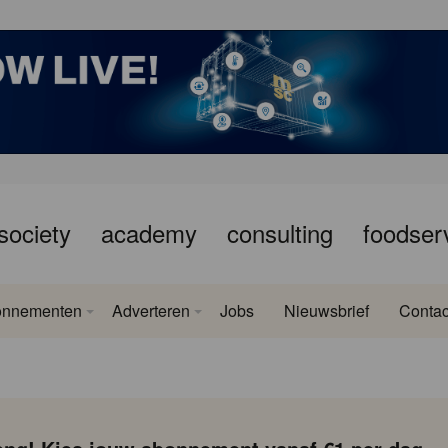
society
academy
consulting
foodser
onnementen
Adverteren
Jobs
Nieuwsbrief
Contac