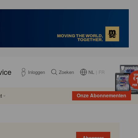
vice
NL
|
FR
Inloggen
Zoeken
Onze Abonnementen
t
Abonneer