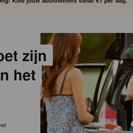
ng! Kies jouw abonnement vanaf €1 per dag.
et zijn
n het
het