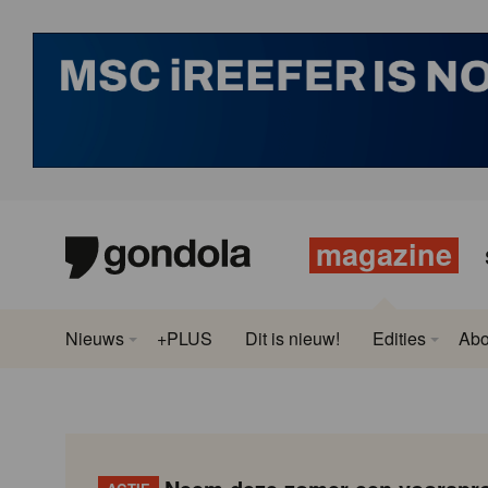
magazine
Nieuws
+PLUS
Dit is nieuw!
Edities
Ab