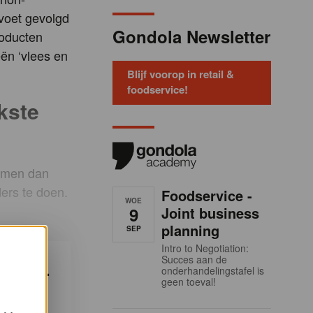
 voet gevolgd
Gondola Newsletter
oducten
eën ‘vlees en
Blijf voorop in retail &
foodservice!
kste
ormen dan
ers te doen.
Foodservice -
WOE
9
Joint business
planning
SEP
Intro to Negotiation:
Succes aan de
ndola-
onderhandelingstafel is
geen toeval!
ken?