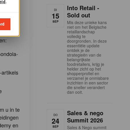
eid
.
Into Retail -
hts
DI
15
Sold out
g. Dit is
SEP
Mis deze unieke kans
f te
ord
niet om het Belgische
s.
retaillandschap
volledig te
en:
doorgronden. In deze
essentiële update
ontdek je de
Gondola-
strategieën van de
belangrijkste
foodretailers, krijg je
helder zicht op het
-artikels
shopperprofiel en
verzamel je onmisbare
inzichten in een sector
die sneller verandert
e
dan ooit.
m u in te
Sales & nego
DO
eidingen
24
Summit 2026
demy en
SEP
Sales & Nego summit