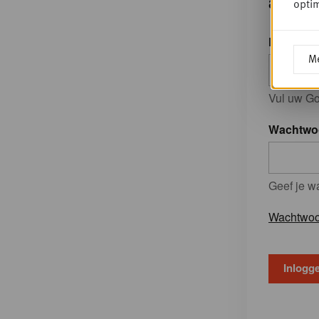
accou
optim
E-mailad
Me
Vul uw Go
Wachtwo
Geef je w
Wachtwoo