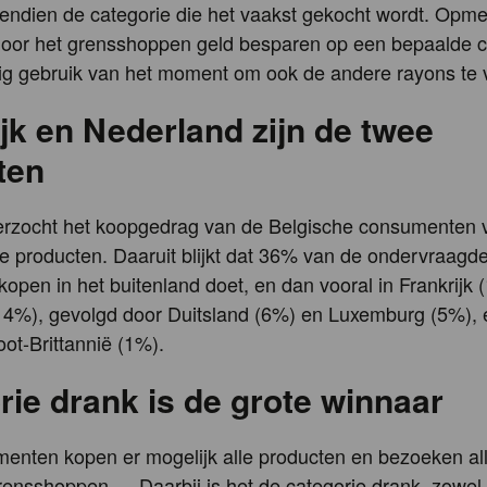
endien de categorie die het vaakst gekocht wordt. Opmer
door het grensshoppen geld besparen op een bepaalde c
g gebruik van het moment om ook de andere rayons te 
jk en Nederland zijn de twee
eten
erzocht het koopgedrag van de Belgische consumenten 
e producten. Daaruit blijkt dat 36% van de ondervraagd
open in het buitenland doet, en dan vooral in Frankrijk
14%), gevolgd door Duitsland (6%) en Luxemburg (5%), 
oot-Brittannië (1%).
rie drank is de grote winnaar
enten kopen er mogelijk alle producten en bezoeken al
grensshoppen…. Daarbij is het de categorie drank, zowel