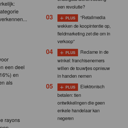
kelijk:
een revolutie?
ategorie
+
“Retailmedia
verkennen...
PLUS
wekken de koopintentie op,
fieldmarketing zet die om in
verkoop”
+
Reclame in de
PLUS
voor
winkel: franchisenemers
en een deel
willen de touwtjes opnieuw
 (16%) en
in handen nemen
en als
+
Elektronisch
PLUS
betalen: tien
ontwikkelingen die geen
enkele handelaar kan
negeren
le rayons
 non-