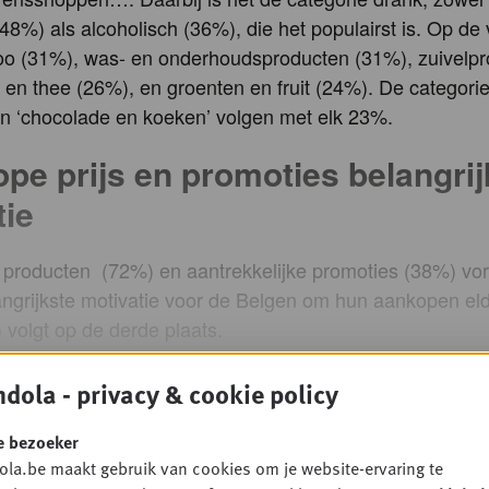
(48%) als alcoholisch (36%), die het populairst is. Op de
o (31%), was- en onderhoudsproducten (31%), zuivelpr
e en thee (26%), en groenten en fruit (24%). De categori
en ‘chocolade en koeken’ volgen met elk 23%.
pe prijs en promoties belangrij
tie
producten (72%) en aantrekkelijke promoties (38%) v
ngrijkste motivatie voor de Belgen om hun aankopen eld
volgt op de derde plaats.
dola - privacy & cookie policy
 lezen? Gratis
Waarom een Go
e bezoeker
en Gondola-
account aanma
la.be maakt gebruik van cookies om je website-ervaring te