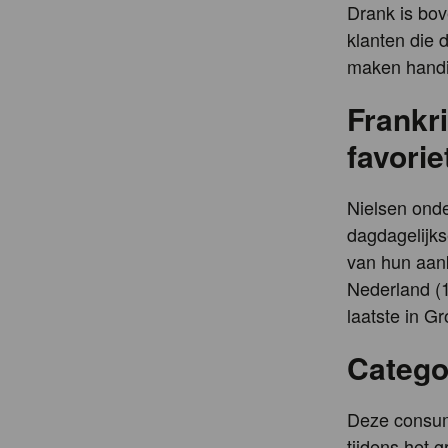
Drank is bov
klanten die 
maken handi
Frankri
favori
Nielsen ond
dagdagelijks
van hun aank
Nederland (
laatste in Gr
Catego
Deze consum
tijdens het 