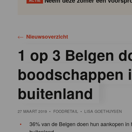
Neem deze zomer een voorspro
ACTIE
Gondola
Gondola
academy
society
Nieuwsoverzicht
1 op 3 Belgen do
boodschappen i
buitenland
27 MAART 2019
•
FOODRETAIL
•
LISA GOETHUYSEN
36% van de Belgen doen hun aankopen in 
buitenland