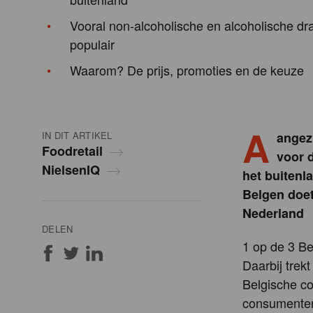
Vooral non-alcoholische en alcoholische dra
populair
Waarom? De prijs, promoties en de keuze
A
IN DIT ARTIKEL
angezi
Foodretail
voor 
NielsenIQ
het buitenla
Belgen doet
Nederland
DELEN
1 op de 3 Be
Daarbij trek
Belgische co
consumenten 