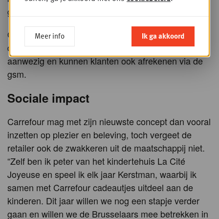
gesprekspartner.
Om nog meer aan het comfort van de klant te
Meer info
Ik ga akkoord
denken, is er bovendien een zelfscankassa
aanwezig en kunnen klanten ook afrekenen via de
gsm.
Sociale impact
Carrefour mag met zijn nieuwste concept dan vooral
inzetten op plezier en beleving, toch vergeet de
retailer ook de zwakkeren uit de maatschappij niet.
“Zelf ben ik peter van het kindertehuis La Cité
Joyeuse en speel ik elk jaar Kerstman, waarbij ik
samen met Carrefour cadeautjes uitdeel aan de
kinderen. Dit jaar willen we nog een stapje verder
gaan en willen we de Brusselaars mee betrekken in