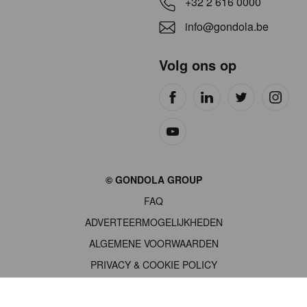
+32 2 616 0000
info@gondola.be
Volg ons op
Site
© GONDOLA GROUP
by
FAQ
wieni
ADVERTEERMOGELIJKHEDEN
ALGEMENE VOORWAARDEN
PRIVACY & COOKIE POLICY