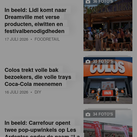
36 FOTO'S
In beeld: Lidl komt naar
Dreamville met verse
producten, eiwitten en
festivalbenodigdheden
17 JULI 2026
• FOODRETAIL
35 FOTO'S
Colos trekt volle bak
bezoekers, die volle trays
Coca-Cola meenemen
16 JULI 2026
• DIY
34 FOTO'S
In beeld: Carrefour opent
twee pop-upwinkels op Les
Ardentes onder de naam “La