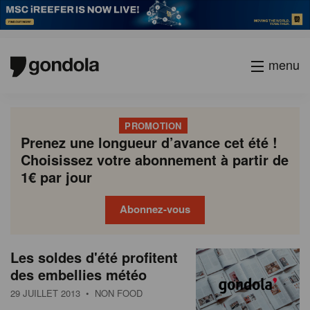
menu
PROMOTION
Prenez une longueur d’avance cet été !
Choisissez votre abonnement à partir de
1€ par jour
Abonnez-vous
N
Gondola
Gondola
Les soldes d'été profitent
P
Previous
Page
Page
Page
Page
Current
Page
Page
Page
Page
Next
academy
society
e
des embellies météo
a
page
page
page
g
w
29 JUILLET 2013
• NON FOOD
i