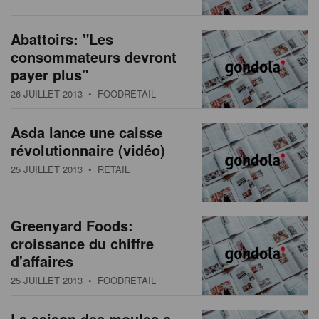
s
n
a
Abattoirs: "Les
t
consommateurs devront
i
payer plus"
o
26 JUILLET 2013
• FOODRETAIL
n
Asda lance une caisse
révolutionnaire (vidéo)
25 JUILLET 2013
• RETAIL
Greenyard Foods:
croissance du chiffre
d'affaires
25 JUILLET 2013
• FOODRETAIL
La saison des moules a