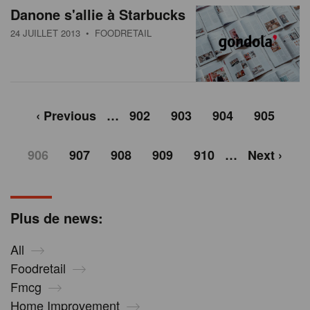
Danone s'allie à Starbucks
24 JUILLET 2013
• FOODRETAIL
‹ Previous
…
902
903
904
905
906
907
908
909
910
…
Next ›
Plus de news:
All
Foodretail
Fmcg
Home Improvement